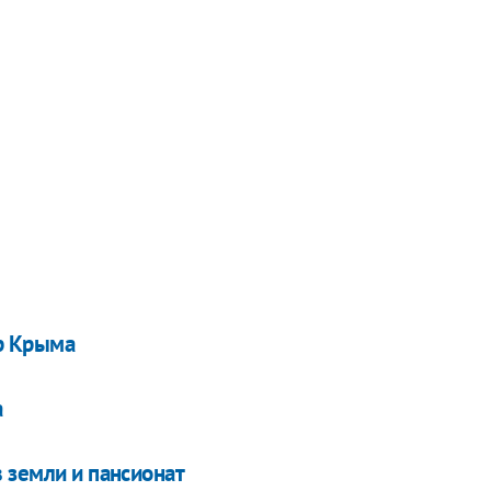
р Крыма
а
 земли и пансионат