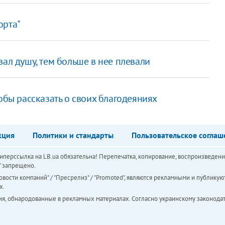
орта"
ал душу, тем больше в нее плевали
обы рассказать о своих благодеяниях
кция
Политики и стандарты
Пользовательское соглаш
перссылка на LB.ua обязательна! Перепечатка, копирование, воспроизведени
а" запрещено.
вости компаний" / "Пресрелиз" / "Promoted", являются рекламными и публикуют
х.
ия, обнародованные в рекламных материалах. Согласно украинскому законодат