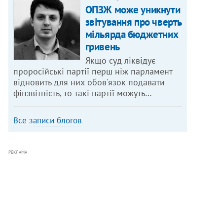
ОПЗЖ може уникнути
звітування про чверть
мільярда бюджетних
гривень
Якщо суд ліквідує
проросійські партії перш ніж парламент
відновить для них обов'язок подавати
фінзвітність, то такі партії можуть…
Все записи блогов
РЕКЛАМА