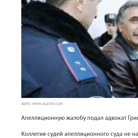
ФОТО: WWW.AGATOV.COM
Апелляционную жалобу подал адвокат Гри
Коллегия судей апелляционного суда не 