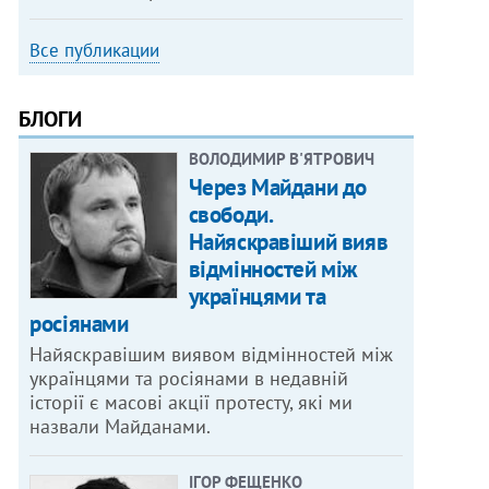
Все публикации
БЛОГИ
ВОЛОДИМИР В'ЯТРОВИЧ
Через Майдани до
свободи.
Найяскравіший вияв
відмінностей між
українцями та
росіянами
Найяскравішим виявом відмінностей між
українцями та росіянами в недавній
історії є масові акції протесту, які ми
назвали Майданами.
ІГОР ФЕЩЕНКО