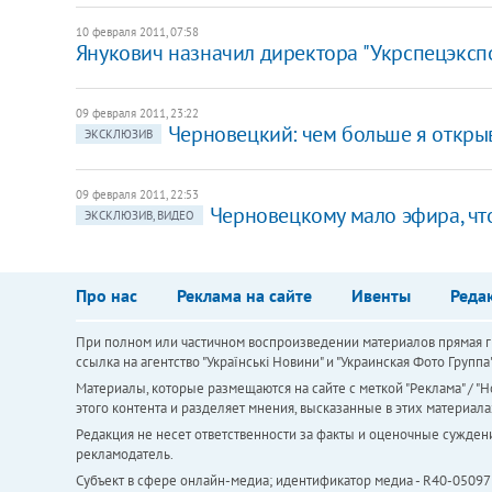
10 февраля 2011, 07:58
Янукович назначил директора "Укрспецэксп
09 февраля 2011, 23:22
Черновецкий: чем больше я открыв
ЭКСКЛЮЗИВ
09 февраля 2011, 22:53
Черновецкому мало эфира, чт
ЭКСКЛЮЗИВ, ВИДЕО
Про нас
Реклама на сайте
Ивенты
Реда
При полном или частичном воспроизведении материалов прямая ги
ссылка на агентство "Українськi Новини" и "Украинская Фото Групп
Материалы, которые размещаются на сайте с меткой "Реклама" / "Но
этого контента и разделяет мнения, высказанные в этих материала
Редакция не несет ответственности за факты и оценочные сужден
рекламодатель.
Субъект в сфере онлайн-медиа; идентификатор медиа - R40-05097