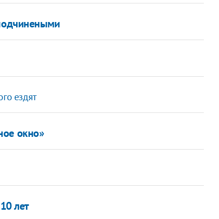
 подчинеными
ого ездят
ное окно»
10 лет