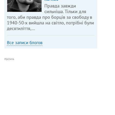
Правда завжди
сильніша. Тільки для
того, аби правда про борців за свободу в
1940-50-х вийшла на світло, потрібні були
десятиліття,…
Все записи блогов
РЕКЛАМА