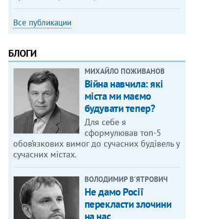
Все публикации
БЛОГИ
МИХАЙЛО ПОЖИВАНОВ
Війна навчила: які
міста ми маємо
будувати тепер?
Для себе я
сформулював топ-5
обов’язкових вимог до сучасних будівель у
сучасних містах.
ВОЛОДИМИР В'ЯТРОВИЧ
Не дамо Росії
перекласти злочини
на нас