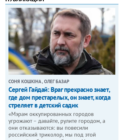
СОНЯ КОШКІНА , ОЛЕГ БАЗАР
Сергей Гайдай: Враг прекрасно знает,
где дом престарелых, он знает, когда
стреляет в детский садик
«Мэрам оккупированных городов
угрожают – давайте, рулите городом, а
они отказываются: вы повесили
российский триколор, мы под этой