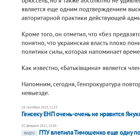
Брюссель, но я также абсолютно не удивле
является еще одним подтверждением выск
авторитарной практики действующей админ
Кроме того, он отметил, что «без предвзя
понятно, что украинская власть плохо пон
политики силы, которая напоминает врем
Как известно, «Батьківщина» является чл
Напомним, сегодня, Генпрокуратура повт
невыезде.
16 сентября 2010, 11:55
Генсеку ЕНП очень-очень не нравится Янук
02 февраля 2011, 15:06
ГПУ влепила Тимошенко еще одну по
ВИДЕО