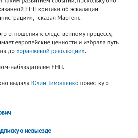
н таким развитием событий, поскольку оно
азанной ЕНП критики об эскалации
истрации», - сказал Мартенс.
того отношения к следственному процессу,
имает европейские ценности и избрала путь
ена до
«оранжевой революции»
.
еном-наблюдателем ЕНП.
орно выдала
Юлии Тимошенко
повестку о
ович
дписку о невыезде