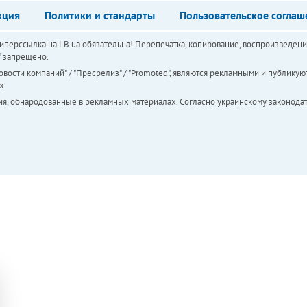
кция
Политики и стандарты
Пользовательское соглаш
перссылка на LB.ua обязательна! Перепечатка, копирование, воспроизведени
а" запрещено.
вости компаний" / "Пресрелиз" / "Promoted", являются рекламными и публикуют
х.
ия, обнародованные в рекламных материалах. Согласно украинскому законодат