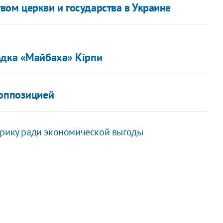
вом церкви и государства в Украине
адка «Майбаха» Кірпи
 оппозицией
фрику ради экономической выгоды