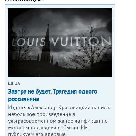
LB.UA
Завтра не будет. Трагедия одного
россиянина
Издатель Александр Красовицкий написал
небольшое произведение в
ультрасовременном жанре чат-фикшн по
мотивам последних событий. Мы
публикуем его впервые.