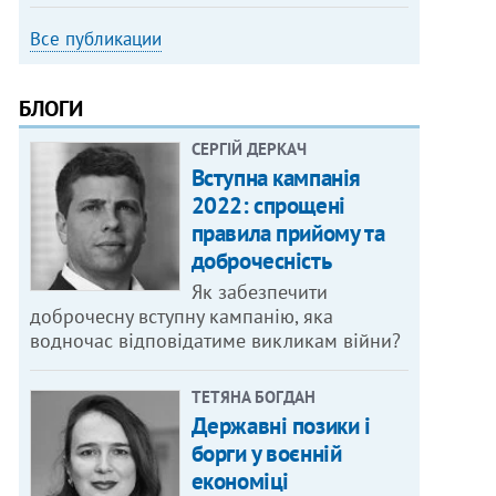
Все публикации
БЛОГИ
СЕРГІЙ ДЕРКАЧ
Вступна кампанія
2022: спрощені
правила прийому та
доброчесність
Як забезпечити
доброчесну вступну кампанію, яка
водночас відповідатиме викликам війни?
ТЕТЯНА БОГДАН
Державні позики і
борги у воєнній
економіці