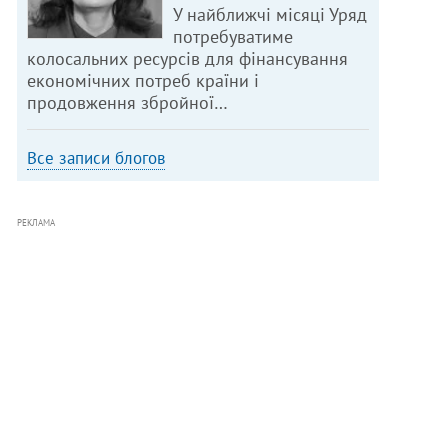
У найближчі місяці Уряд
потребуватиме
колосальних ресурсів для фінансування
економічних потреб країни і
продовження збройної…
Все записи блогов
РЕКЛАМА