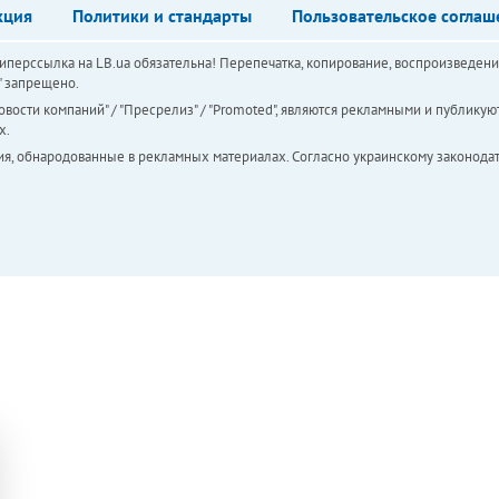
кция
Политики и стандарты
Пользовательское соглаш
перссылка на LB.ua обязательна! Перепечатка, копирование, воспроизведени
а" запрещено.
вости компаний" / "Пресрелиз" / "Promoted", являются рекламными и публикуют
х.
ия, обнародованные в рекламных материалах. Согласно украинскому законодат