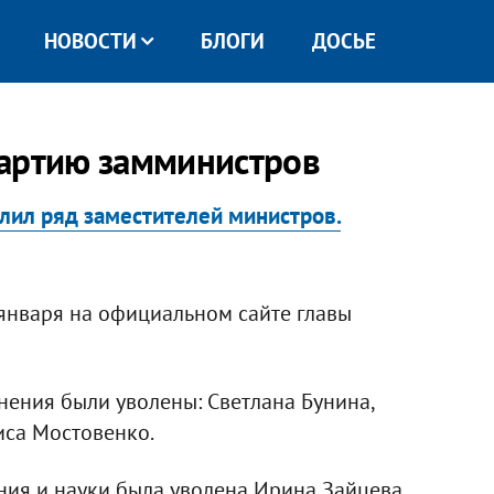
НОВОСТИ
БЛОГИ
ДОСЬЕ
партию замминистров
лил ряд заместителей министров.
​
января на официальном сайте главы
нения были уволены: Светлана Бунина,
иса Мостовенко.
ия и науки была уволена Ирина Зайцева.