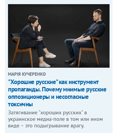
МАРІЯ КУЧЕРЕНКО
"Хорошие русские" как инструмент
пропаганды. Почему мнимые русские
оппозиционеры и несогласные
токсичны
Затягивание "хороших русских" в
украинское медиа-поле в том или ином
виде – это подыгрывание врагу.