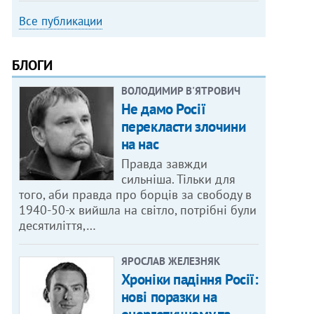
Все публикации
БЛОГИ
ВОЛОДИМИР В'ЯТРОВИЧ
Не дамо Росії
перекласти злочини
на нас
Правда завжди
сильніша. Тільки для
того, аби правда про борців за свободу в
1940-50-х вийшла на світло, потрібні були
десятиліття,…
ЯРОСЛАВ ЖЕЛЕЗНЯК
Хроніки падіння Росії:
нові поразки на