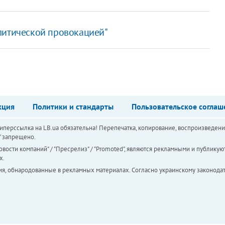
литической провокацией"
кция
Политики и стандарты
Пользовательское соглаш
перссылка на LB.ua обязательна! Перепечатка, копирование, воспроизведени
а" запрещено.
вости компаний" / "Пресрелиз" / "Promoted", являются рекламными и публикуют
х.
ия, обнародованные в рекламных материалах. Согласно украинскому законодат