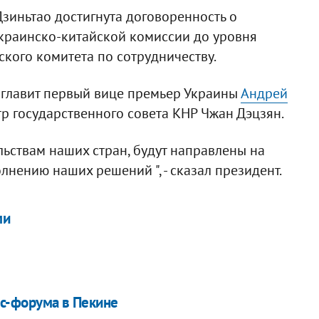
Дзиньтао достигнута договоренность о
краинско-китайской комиссии до уровня
кого комитета по сотрудничеству.
зглавит первый вице премьер Украины
Андрей
тр государственного совета КНР Чжан Дэцзян.
льствам наших стран, будут направлены на
ению наших решений ", - сказал президент.​
ми
ес-форума в Пекине