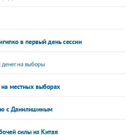
игипко в первый день сессии
 денег на выборы
 на местных выборах
вью с Данилишиным
бочей силы из Китая