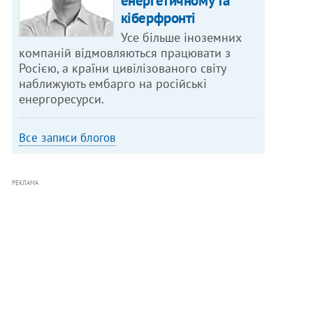
енергетичному та
кіберфронті
Усе більше іноземних
компаній відмовляються працювати з
Росією, а країни цивілізованого світу
наближують ембарго на російські
енергоресурси.
Все записи блогов
РЕКЛАМА