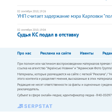
02 сентября 2010, 19:26
УНП считает задержание мэра Карловки "по
02 сентября 2010, 19:04
Судья КС подал в отставку
Про нас
Реклама на сайте
Ивенты
Реда
При полном или частичном воспроизведении материалов прямая ги
ссылка на агентство "Українськi Новини" и "Украинская Фото Групп
Материалы, которые размещаются на сайте с меткой "Реклама" / "Но
этого контента и разделяет мнения, высказанные в этих материала
Редакция не несет ответственности за факты и оценочные сужден
рекламодатель.
Субъект в сфере онлайн-медиа; идентификатор медиа - R40-05097