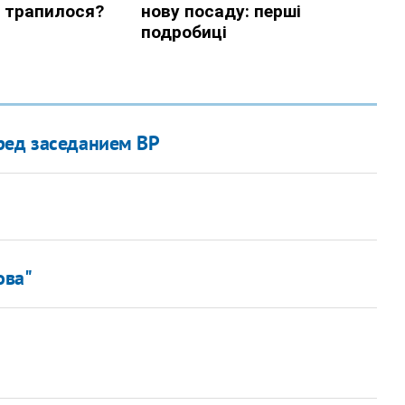
ред заседанием ВР
ова"