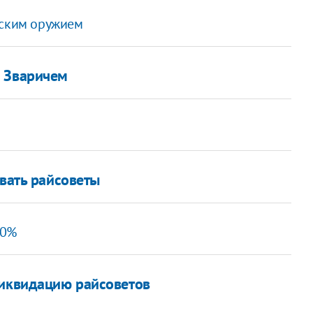
нским оружием
о Зваричем
вать райсоветы
20%
ликвидацию райсоветов