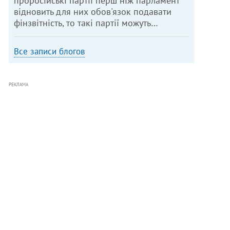
проросійські партії перш ніж парламент
відновить для них обов'язок подавати
фінзвітність, то такі партії можуть…
Все записи блогов
РЕКЛАМА