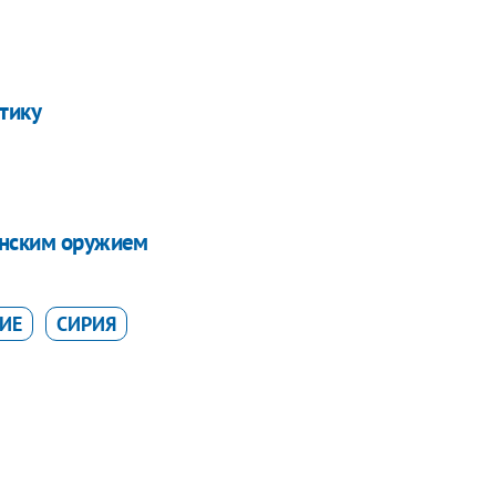
тику
инским оружием
ИЕ
СИРИЯ