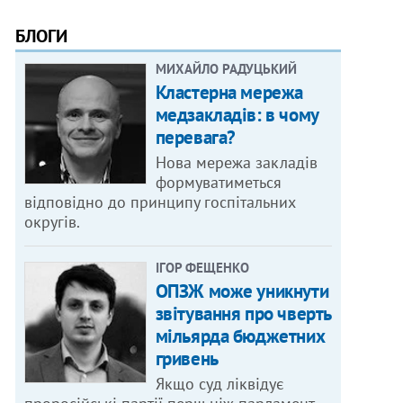
БЛОГИ
МИХАЙЛО РАДУЦЬКИЙ
Кластерна мережа
медзакладів: в чому
перевага?
Нова мережа закладів
формуватиметься
відповідно до принципу госпітальних
округів.
ІГОР ФЕЩЕНКО
ОПЗЖ може уникнути
звітування про чверть
мільярда бюджетних
гривень
Якщо суд ліквідує