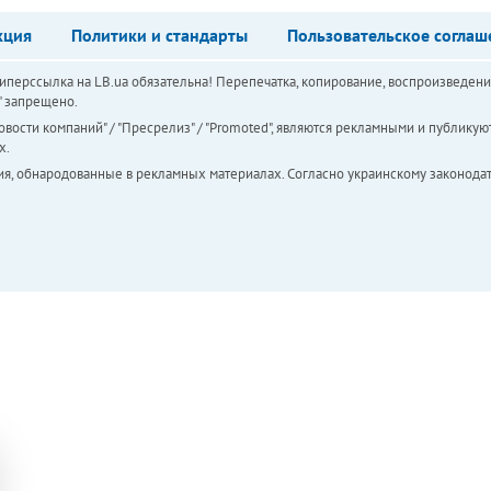
кция
Политики и стандарты
Пользовательское соглаш
перссылка на LB.ua обязательна! Перепечатка, копирование, воспроизведени
а" запрещено.
вости компаний" / "Пресрелиз" / "Promoted", являются рекламными и публикуют
х.
ия, обнародованные в рекламных материалах. Согласно украинскому законодат