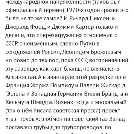
международной напряжённости (таков был
официальный термин) 1970-х годов - разве это
было не то же самое? И Ричард Никсон, и
Джералд Форд, и Джимми Картер только и
делали, что «перезагружали» отношения с
СССР, с неизменным, словно Путин в
сегодняшней России, Леонидом Брежневым -
но ровно до тех пор, пока СССР, воспринявший
эту разрядку как карт-бланш, не вляпался в
Афганистан. А в авангарде этой разрядки шли
Франция Жоржа Помпиду и Валери Жискар д
´Эстена и Западная Германия Вилли Брандта и
Хельмута Шмидта. Возник тогда и эпохальный
(так о нём писала советская пресса) проект
«газ - трубы»: в обмен на советский газ Запад
поставлял трубы для трубопроводов, по