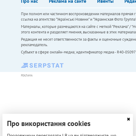
Про нас
Реклама на сайте
Ивенты
Реда
При полном или частичном воспроизведении материалов прямая ги
ссылка на агентство "Українськi Новини" и "Украинская Фото Групп
Материалы, которые размещаются на сайте с меткой "Реклама" / "Но
этого контента и разделяет мнения, высказанные в этих материала
Редакция не несет ответственности за факты и оценочные сужден
рекламодатель.
Субъект в сфере онлайн-медиа; идентификатор медиа - R40-05097
РЕКЛАМА
Про використання cookies
Продовжуючи переглядати LB.ua ви підтверджуєте, що