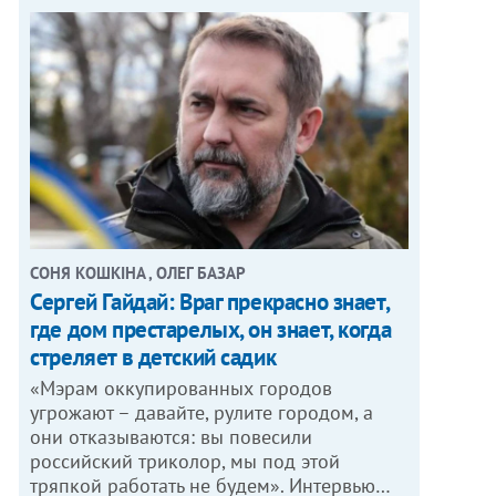
СОНЯ КОШКІНА , ОЛЕГ БАЗАР
Сергей Гайдай: Враг прекрасно знает,
где дом престарелых, он знает, когда
стреляет в детский садик
«Мэрам оккупированных городов
угрожают – давайте, рулите городом, а
они отказываются: вы повесили
российский триколор, мы под этой
тряпкой работать не будем». Интервью…