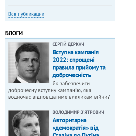
Все публикации
БЛОГИ
СЕРГІЙ ДЕРКАЧ
Вступна кампанія
2022: спрощені
правила прийому та
доброчесність
Як забезпечити
доброчесну вступну кампанію, яка
водночас відповідатиме викликам війни?
ВОЛОДИМИР В'ЯТРОВИЧ
Авторитарна
«демократія» від
Сталіна до Путіна