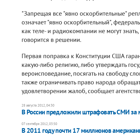
"Запрещая все "явно оскорбительные" репл
означает "явно оскорбительный", федераль
как теле- и радиокомпании не могут знать,
говорится в решении.
Первая поправка к Конституции США гаран
какую-либо религию, либо утверждать гос
вероисповедание, посягать на свободу сло
также ограничивать право народа обращат
удовлетворении жалоб, сообщает агентство 
28 августа 2012, 04:30
В России предложили штрафовать СМИ за 
07 сентября 2012, 03:50
В 2011 году почти 17 миллионов американц