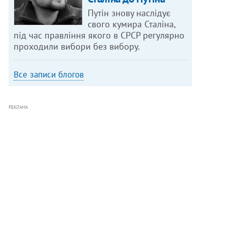
Путін знову наслідує
свого кумира Сталіна,
під час правління якого в СРСР регулярно
проходили вибори без вибору.
Все записи блогов
РЕКЛАМА