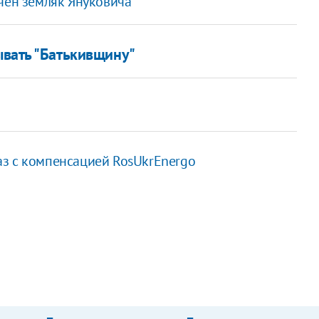
чен земляк Януковича
вать "Батькивщину"
з с компенсацией RosUkrEnergo