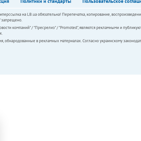
кция
Политики и стандарты
Пользовательское соглаш
перссылка на LB.ua обязательна! Перепечатка, копирование, воспроизведени
а" запрещено.
вости компаний" / "Пресрелиз" / "Promoted", являются рекламными и публикуют
х.
ия, обнародованные в рекламных материалах. Согласно украинскому законодат