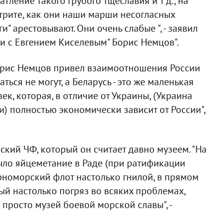
атление такого грубого тщеславия и т д., на
отрите, как они наши марши несогласных
и" арестовывают. Они очень слабые ", - заявил
и с Евгением Киселевым" Борис Немцов".
орис Немцов привел взаимоотношения России
ться не могут, а Беларусь - это же маленькая
к, которая, в отличие от Украины, (Украина
ии) полностью экономически зависит от России",
кий ЧФ, который он считает давно музеем. "На
ыло яйцеметание в Раде (при ратификации
ерноморский флот настолько гнилой, в прямом
рый настолько погряз во всяких проблемах,
 просто музей боевой морской славы", -