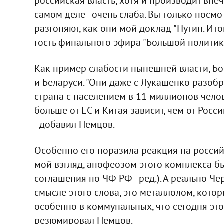
российская власть, хотя и производит впеч
самом деле - очень слаба. Вы только посм
разгоняют, как они мой доклад "Путин. Итог
гость финального эфира "Большой политик
Как пример слабости нынешней власти, Б
и Беларуси. "Они даже с Лукашенко разобра
страна с населением в 11 миллионов челове
больше от ЕС и Китая зависит, чем от Росс
- добавил Немцов.
Особенно его поразила реакция на российс
мой взгляд, апофеозом этого комплекса б
соглашения по ЧФ РФ - ред.). А реально Ч
смысле этого слова, это металлолом, кото
особенно в коммунальных, что сегодня это
резюмировал Немцов.