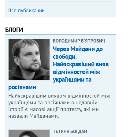
Все публикации
БЛОГИ
ВОЛОДИМИР В'ЯТРОВИЧ
Через Майдани до
свободи.
Найяскравіший вияв
відмінностей між
українцями та
росіянами
Найяскравішим виявом відмінностей між
українцями та росіянами в недавній
історії є масові акції протесту, які ми
назвали Майданами.
ТЕТЯНА БОГДАН