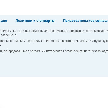
кция
Политики и стандарты
Пользовательское соглаш
перссылка на LB.ua обязательна! Перепечатка, копирование, воспроизведени
а" запрещено.
вости компаний" / "Пресрелиз" / "Promoted", являются рекламными и публикуют
х.
ия, обнародованные в рекламных материалах. Согласно украинскому законодат