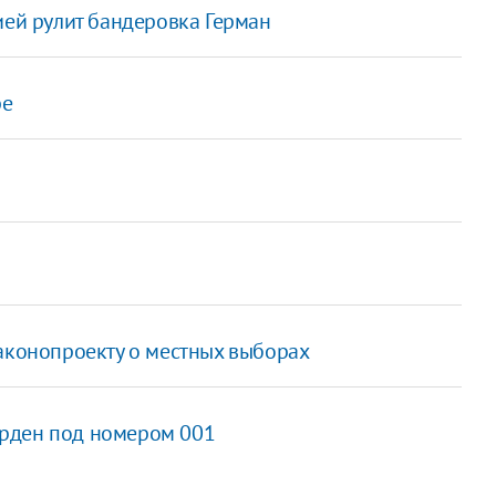
ией рулит бандеровка Герман
ре
законопроекту о местных выборах
рден под номером 001