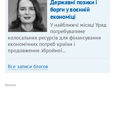
Державні позики і
борги у воєнній
економіці
У найближчі місяці Уряд
потребуватиме
колосальних ресурсів для фінансування
економічних потреб країни і
продовження збройної…
Все записи блогов
РЕКЛАМА