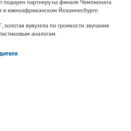
т подарен партнеру на финале Чемпионата
ля в южноафриканском Йоханнесбурге.
 золотая вувузела по громкости звучания
ластиковым аналогам.
одителя