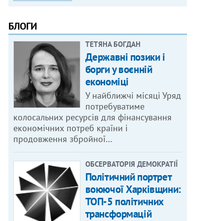
БЛОГИ
ТЕТЯНА БОГДАН
Державні позики і
борги у воєнній
економіці
У найближчі місяці Уряд
потребуватиме
колосальних ресурсів для фінансування
економічних потреб країни і
продовження збройної…
ОБСЕРВАТОРІЯ ДЕМОКРАТІЇ
Політичний портрет
воюючої Харківщини:
ТОП-5 політичних
трансформацій