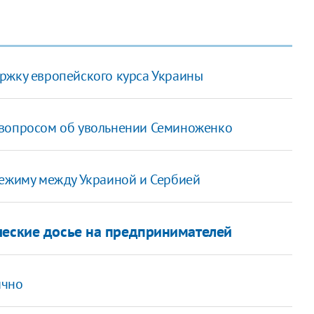
ржку европейского курса Украины
 вопросом об увольнении Семиноженко
режиму между Украиной и Сербией
ческие досье на предпринимателей
ично