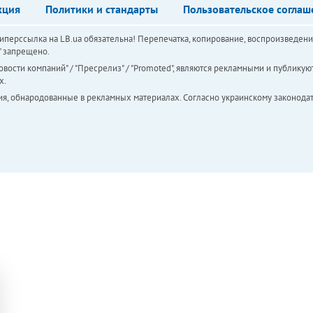
кция
Политики и стандарты
Пользовательское соглаш
перссылка на LB.ua обязательна! Перепечатка, копирование, воспроизведени
а" запрещено.
вости компаний" / "Пресрелиз" / "Promoted", являются рекламными и публикуют
х.
ия, обнародованные в рекламных материалах. Согласно украинскому законодат