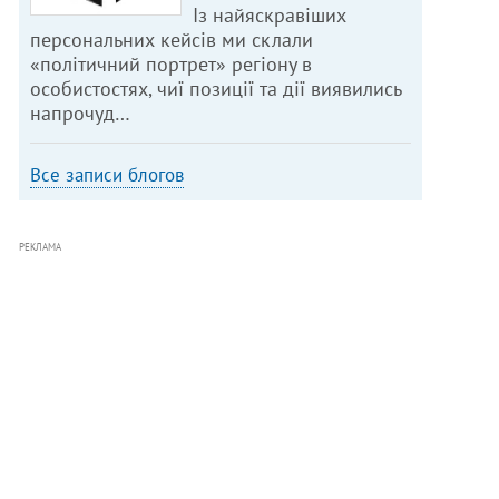
Із найяскравіших
персональних кейсів ми склали
«політичний портрет» регіону в
особистостях, чиї позиції та дії виявились
напрочуд…
Все записи блогов
РЕКЛАМА