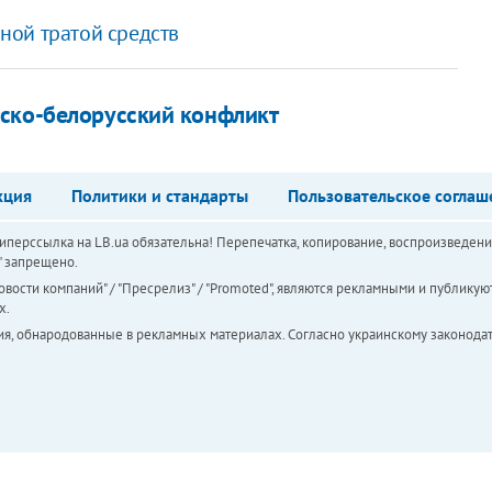
ной тратой средств
йско-белорусский конфликт
кция
Политики и стандарты
Пользовательское соглаш
перссылка на LB.ua обязательна! Перепечатка, копирование, воспроизведени
а" запрещено.
вости компаний" / "Пресрелиз" / "Promoted", являются рекламными и публикуют
х.
ия, обнародованные в рекламных материалах. Согласно украинскому законодат