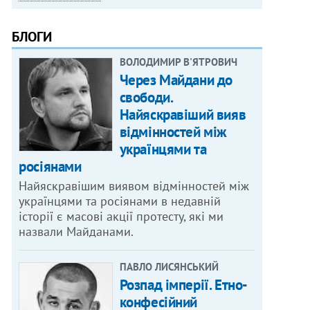
БЛОГИ
ВОЛОДИМИР В'ЯТРОВИЧ
Через Майдани до
свободи.
Найяскравіший вияв
відмінностей між
українцями та
росіянами
Найяскравішим виявом відмінностей між
українцями та росіянами в недавній
історії є масові акції протесту, які ми
назвали Майданами.
ПАВЛО ЛИСЯНСЬКИЙ
Розпад імперії. Етно-
конфесійний