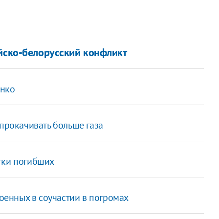
ийско-белорусский конфликт
енко
 прокачивать больше газа
тки погибших
енных в соучастии в погромах