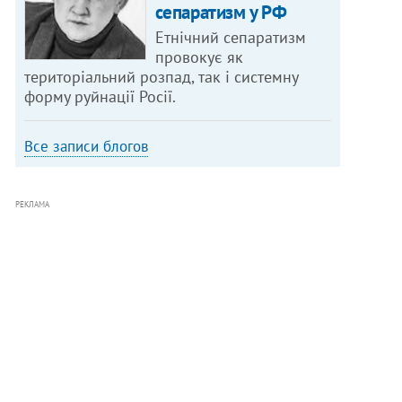
сепаратизм у РФ
Етнічний сепаратизм
провокує як
територіальний розпад, так і системну
форму руйнації Росії.
Все записи блогов
РЕКЛАМА