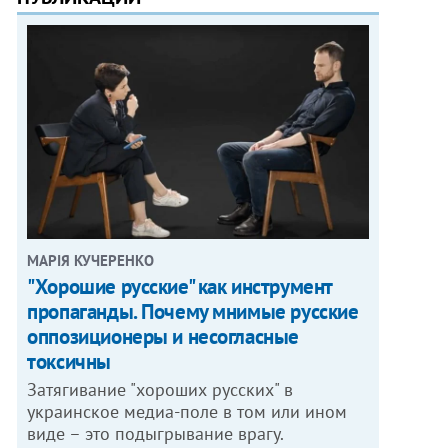
МАРІЯ КУЧЕРЕНКО
"Хорошие русские" как инструмент
пропаганды. Почему мнимые русские
оппозиционеры и несогласные
токсичны
Затягивание "хороших русских" в
украинское медиа-поле в том или ином
виде – это подыгрывание врагу.