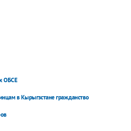
их ОБСЕ
инцам в Кырыгзстане гражданство
фов