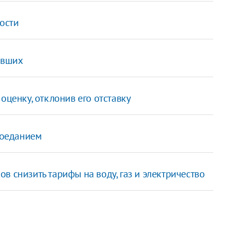
ности
авших
оценку, отклонив его отставку
проеданием
в снизить тарифы на воду, газ и электричество