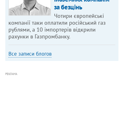
за безцінь
Чотири європейські
компанії таки оплатили російський газ
рублями, а 10 імпортерів відкрили
рахунки в Газпромбанку.
Все записи блогов
РЕКЛАМА