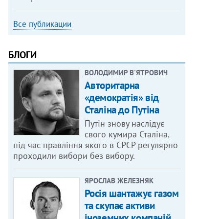
Все публикации
БЛОГИ
ВОЛОДИМИР В'ЯТРОВИЧ
Авторитарна
«демократія» від
Сталіна до Путіна
Путін знову наслідує
свого кумира Сталіна,
під час правління якого в СРСР регулярно
проходили вибори без вибору.
ЯРОСЛАВ ЖЕЛЕЗНЯК
Росія шантажує газом
та скупає активи
іноземних компаній