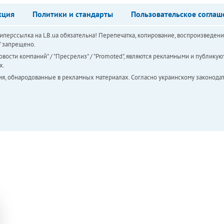
кция
Политики и стандарты
Пользовательское соглаш
перссылка на LB.ua обязательна! Перепечатка, копирование, воспроизведени
а" запрещено.
вости компаний" / "Пресрелиз" / "Promoted", являются рекламными и публикуют
х.
ия, обнародованные в рекламных материалах. Согласно украинскому законодат