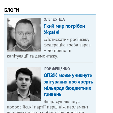
БЛОГИ
ОЛЕГ ДУНДА
Який мир потрібен
Україні
«Дотискати» російську
федерацію треба зараз
– до повної її
капітуляції та демонтажу.
ІГОР ФЕЩЕНКО
ОПЗЖ може уникнути
звітування про чверть
мільярда бюджетних
гривень
Якщо суд ліквідує
проросійські партії перш ніж парламент
відновить для них обов'язок подавати