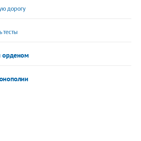
ую дорогу
 тесты
и орденом
монополии