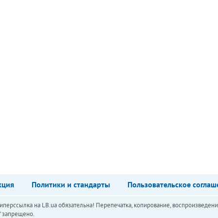
кция
Политики и стандарты
Пользовательское соглаш
перссылка на LB.ua обязательна! Перепечатка, копирование, воспроизведени
а" запрещено.