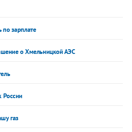
 по зарплате
лашение о Хмельницкой АЭС
тель
к России
ашу газ