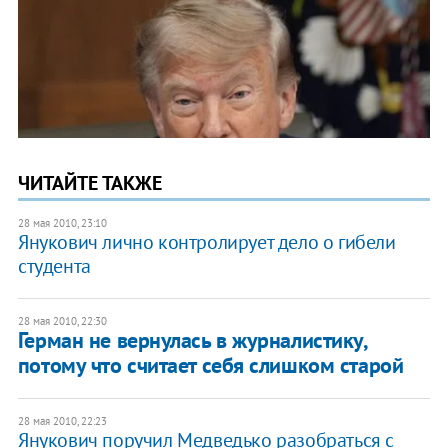
ЧИТАЙТЕ ТАКЖЕ
28 мая 2010, 23:10
Янукович лично контролирует дело о гибели
студента
28 мая 2010, 22:30
Герман не вернулась в журналистику,
потому что считает себя слишком старой
28 мая 2010, 22:23
Янукович поручил Медведько разобраться с