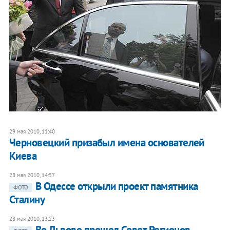
29 мая 2010, 11:40
Черновецкий призабыл имена основателей
Киева
28 мая 2010, 14:57
В Одессе открыли проект памятника
ФОТО
Сталину
28 мая 2010, 13:23
Во Львове прошел Совет Регионов