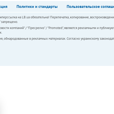
кция
Политики и стандарты
Пользовательское соглаш
перссылка на LB.ua обязательна! Перепечатка, копирование, воспроизведени
а" запрещено.
вости компаний" / "Пресрелиз" / "Promoted", являются рекламными и публикуют
х.
ия, обнародованные в рекламных материалах. Согласно украинскому законодат