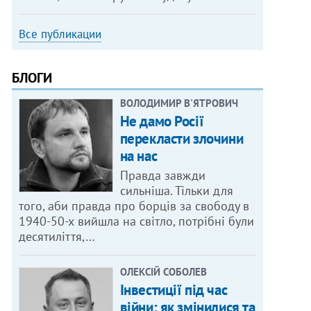
Все публикации
БЛОГИ
ВОЛОДИМИР В'ЯТРОВИЧ
Не дамо Росії
перекласти злочини
на нас
Правда завжди
сильніша. Тільки для
того, аби правда про борців за свободу в
1940-50-х вийшла на світло, потрібні були
десятиліття,…
ОЛЕКСІЙ СОБОЛЕВ
Інвестиції під час
війни: як змінилися та