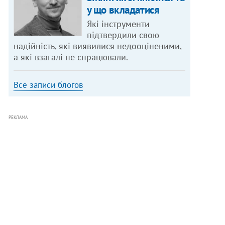
у що вкладатися
Які інструменти
підтвердили свою
надійність, які виявилися недооціненими,
а які взагалі не спрацювали.
Все записи блогов
РЕКЛАМА