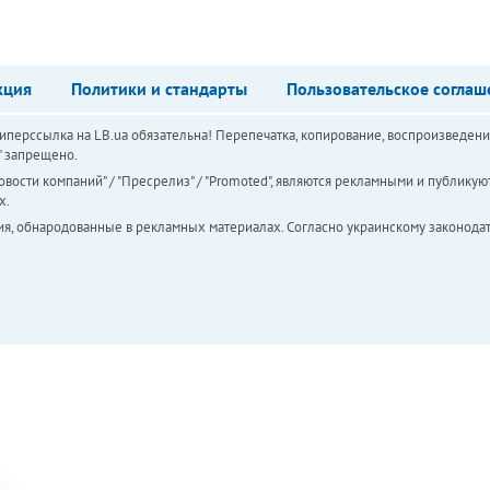
кция
Политики и стандарты
Пользовательское соглаш
перссылка на LB.ua обязательна! Перепечатка, копирование, воспроизведени
а" запрещено.
вости компаний" / "Пресрелиз" / "Promoted", являются рекламными и публикуют
х.
ия, обнародованные в рекламных материалах. Согласно украинскому законодат