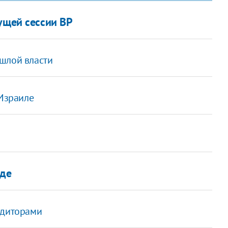
ущей сессии ВР
шлой власти
 Израиле
аде
едиторами