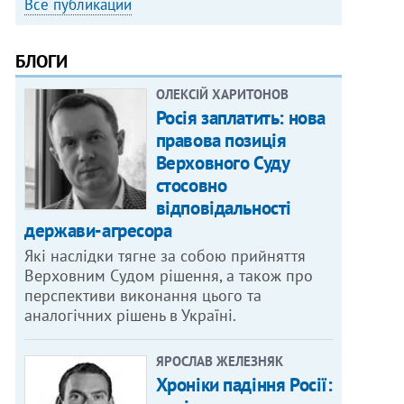
Все публикации
БЛОГИ
ОЛЕКСІЙ ХАРИТОНОВ
Росія заплатить: нова
правова позиція
Верховного Суду
стосовно
відповідальності
держави-агресора
Які наслідки тягне за собою прийняття
Верховним Судом рішення, а також про
перспективи виконання цього та
аналогічних рішень в Україні.
ЯРОСЛАВ ЖЕЛЕЗНЯК
Хроніки падіння Росії: