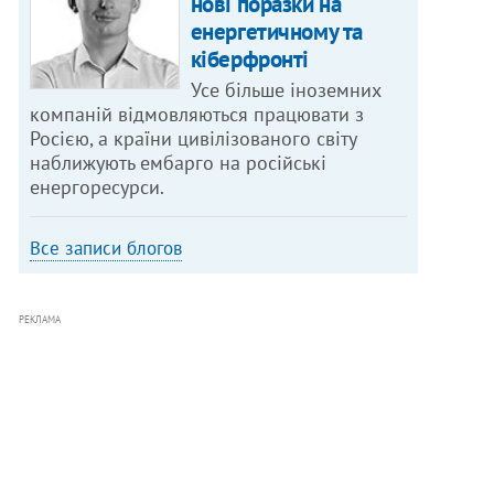
нові поразки на
енергетичному та
кіберфронті
Усе більше іноземних
компаній відмовляються працювати з
Росією, а країни цивілізованого світу
наближують ембарго на російські
енергоресурси.
Все записи блогов
РЕКЛАМА