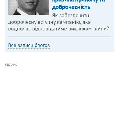
доброчесність
Як забезпечити
доброчесну вступну кампанію, яка
водночас відповідатиме викликам війни?
Все записи блогов
РЕКЛАМА