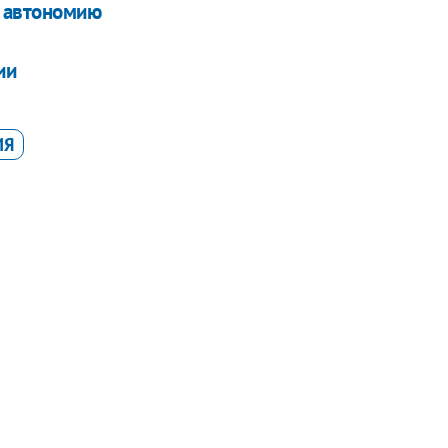
ю автономию
ии
ИЯ