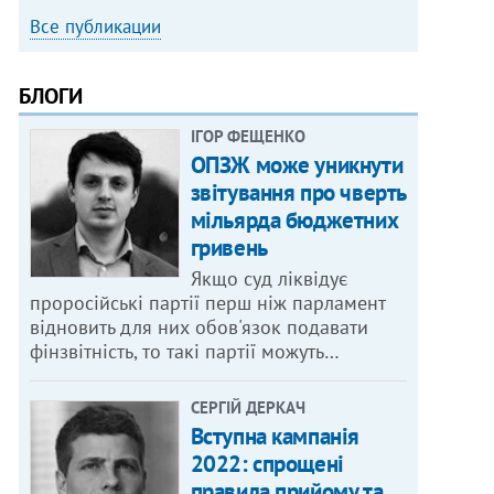
Все публикации
БЛОГИ
ІГОР ФЕЩЕНКО
ОПЗЖ може уникнути
звітування про чверть
мільярда бюджетних
гривень
Якщо суд ліквідує
проросійські партії перш ніж парламент
відновить для них обов'язок подавати
фінзвітність, то такі партії можуть…
СЕРГІЙ ДЕРКАЧ
Вступна кампанія
2022: спрощені
правила прийому та