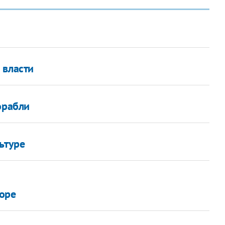
 власти
орабли
ьтуре
оре