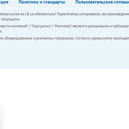
кция
Политики и стандарты
Пользовательское соглаш
перссылка на LB.ua обязательна! Перепечатка, копирование, воспроизведени
а" запрещено.
вости компаний" / "Пресрелиз" / "Promoted", являются рекламными и публикуют
х.
ия, обнародованные в рекламных материалах. Согласно украинскому законодат