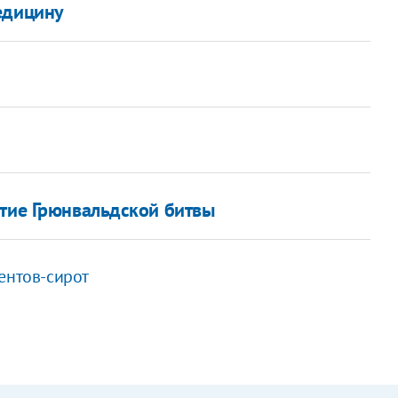
едицину
етие Грюнвальдской битвы
ентов-сирот