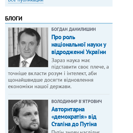
БЛОГИ
БОГДАН ДАНИЛИШИН
Про роль
національної науки у
відродженні України
Зараз наука має
підставити своє плече, а
точніше вкласти розум і інтелект, аби
щонайшвидше досягти відновлення
економіки нашої держави.
ВОЛОДИМИР В'ЯТРОВИЧ
Авторитарна
«демократія» від
Сталіна до Путіна
Путін знову наслідує