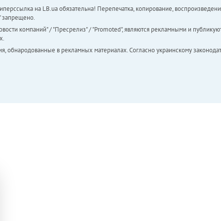
перссылка на LB.ua обязательна! Перепечатка, копирование, воспроизведени
а" запрещено.
вости компаний" / "Пресрелиз" / "Promoted", являются рекламными и публикуют
х.
ия, обнародованные в рекламных материалах. Согласно украинскому законодат