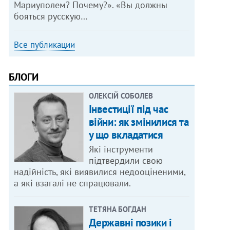
Мариуполем? Почему?». «Вы должны
бояться русскую…
Все публикации
БЛОГИ
ОЛЕКСІЙ СОБОЛЕВ
Інвестиції під час
війни: як змінилися та
у що вкладатися
Які інструменти
підтвердили свою
надійність, які виявилися недооціненими,
а які взагалі не спрацювали.
ТЕТЯНА БОГДАН
Державні позики і