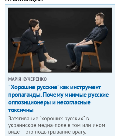
МАРІЯ КУЧЕРЕНКО
"Хорошие русские" как инструмент
пропаганды. Почему мнимые русские
оппозиционеры и несогласные
токсичны
Затягивание "хороших русских" в
украинское медиа-поле в том или ином
виде – это подыгрывание врагу.