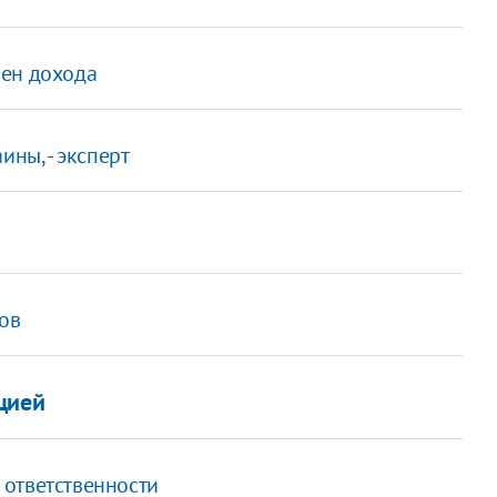
вен дохода
ины, - эксперт
лов
цией
 ответственности