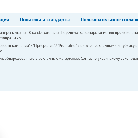
кция
Политики и стандарты
Пользовательское соглаш
перссылка на LB.ua обязательна! Перепечатка, копирование, воспроизведени
а" запрещено.
вости компаний" / "Пресрелиз" / "Promoted", являются рекламными и публикуют
х.
ия, обнародованные в рекламных материалах. Согласно украинскому законодат