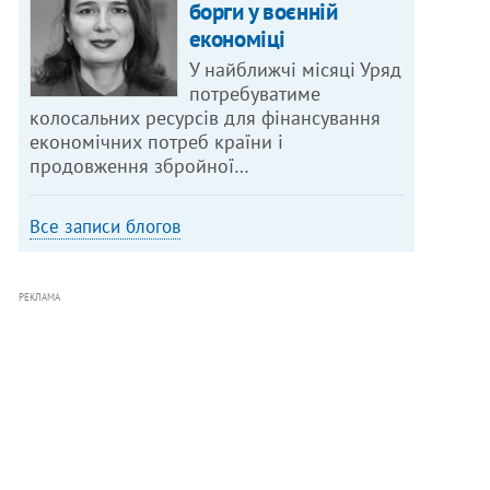
борги у воєнній
економіці
У найближчі місяці Уряд
потребуватиме
колосальних ресурсів для фінансування
економічних потреб країни і
продовження збройної…
Все записи блогов
РЕКЛАМА