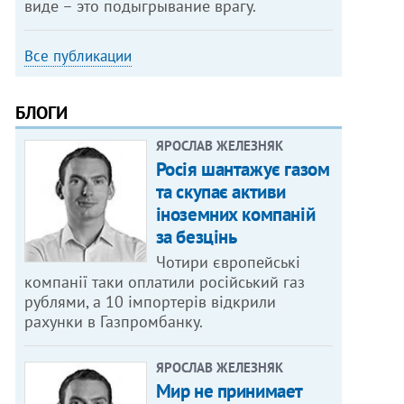
виде – это подыгрывание врагу.
Все публикации
БЛОГИ
ЯРОСЛАВ ЖЕЛЕЗНЯК
Росія шантажує газом
та скупає активи
іноземних компаній
за безцінь
Чотири європейські
компанії таки оплатили російський газ
рублями, а 10 імпортерів відкрили
рахунки в Газпромбанку.
ЯРОСЛАВ ЖЕЛЕЗНЯК
Мир не принимает