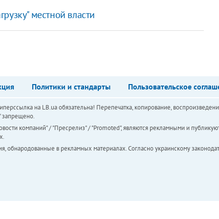
рузку" местной власти
кция
Политики и стандарты
Пользовательское соглаш
перссылка на LB.ua обязательна! Перепечатка, копирование, воспроизведени
а" запрещено.
вости компаний" / "Пресрелиз" / "Promoted", являются рекламными и публикуют
х.
ия, обнародованные в рекламных материалах. Согласно украинскому законодат