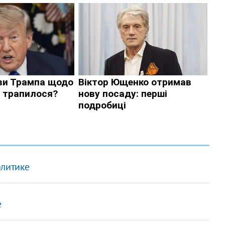
олитике
е