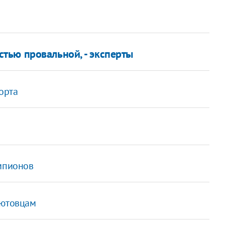
тью провальной, - эксперты
орта
емпионов
бютовцам