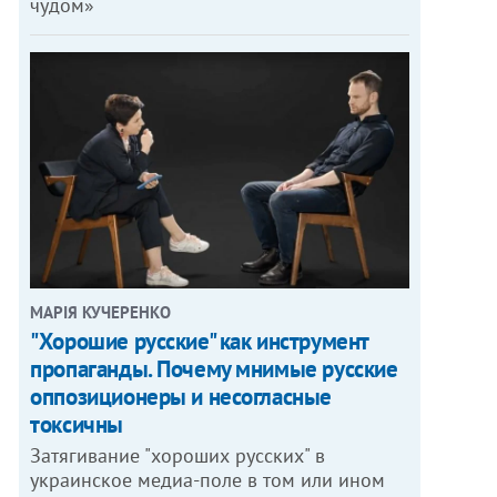
чудом»
МАРІЯ КУЧЕРЕНКО
"Хорошие русские" как инструмент
пропаганды. Почему мнимые русские
оппозиционеры и несогласные
токсичны
Затягивание "хороших русских" в
украинское медиа-поле в том или ином