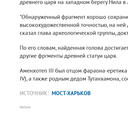
древнего царя на западном берегу Нила в 
"Обнаруженный фрагмент хорошо сохранил
высокохудожественной точностью, на ней д
сказал глава археологической группы, док
По его словам, найденная голова достигает
другие фргменты древней статуи царя.
Аменхотеп III был отцом фараона-еретика
IV), а также родным дедом Тутанхамона, со
ИСТОЧНИК:
МОСТ-ХАРЬКОВ
РЕКЛАМА