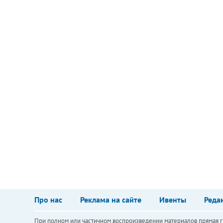
Про нас
Реклама на сайте
Ивенты
Реда
При полном или частичном воспроизведении материалов прямая ги