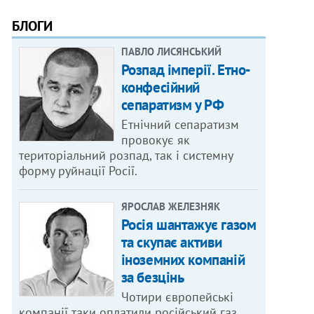
БЛОГИ
ПАВЛО ЛИСЯНСЬКИЙ
Розпад імперії. Етно-
конфесійний
сепаратизм у РФ
Етнічний сепаратизм
провокує як
територіальний розпад, так і системну
форму руйнації Росії.
ЯРОСЛАВ ЖЕЛЕЗНЯК
Росія шантажує газом
та скупає активи
іноземних компаній
за безцінь
Чотири європейські
компанії таки оплатили російський газ