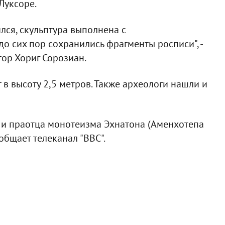
Луксоре.
ся, скульптура выполнена с
о сих пор сохранились фрагменты росписи", -
тор Хориг Сорозиан.
 в высоту 2,5 метров. Также археологи нашли и
 и праотца монотеизма Эхнатона (Аменхотепа
общает телеканал "ВВС".