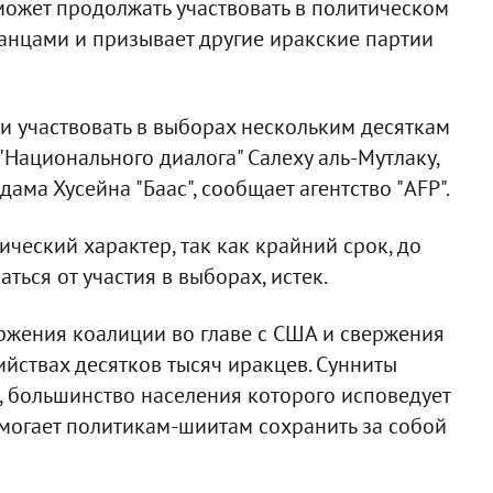
 может продолжать участвовать в политическом
анцами и призывает другие иракские партии
ли участвовать в выборах нескольким десяткам
 "Национального диалога" Салеху аль-Мутлаку,
ама Хусейна "Баас", сообщает агентство "AFP".
ический характер, так как крайний срок, до
ться от участия в выборах, истек.
оржения коалиции во главе с США и свержения
ийствах десятков тысяч иракцев. Сунниты
о, большинство населения которого исповедует
омогает политикам-шиитам сохранить за собой