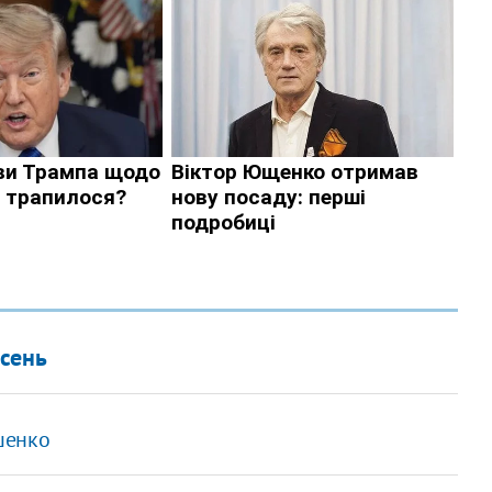
осень
шенко