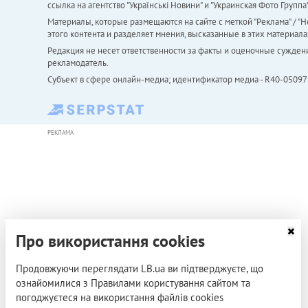
ссылка на агентство "Українськi Новини" и "Украинская Фото Групп
Материалы, которые размещаются на сайте с меткой "Реклама" / "Но
этого контента и разделяет мнения, высказанные в этих материала
Редакция не несет ответственности за факты и оценочные сужден
рекламодатель.
Субъект в сфере онлайн-медиа; идентификатор медиа - R40-05097
РЕКЛАМА
Про використання cookies
Продовжуючи переглядати LB.ua ви підтверджуєте, що
ознайомилися з Правилами користування сайтом та
погоджуєтеся на використання файлів cookies