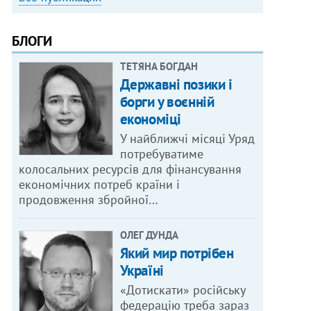
БЛОГИ
ТЕТЯНА БОГДАН
Державні позики і
борги у воєнній
економіці
У найближчі місяці Уряд
потребуватиме
колосальних ресурсів для фінансування
економічних потреб країни і
продовження збройної…
ОЛЕГ ДУНДА
Який мир потрібен
Україні
«Дотискати» російську
федерацію треба зараз