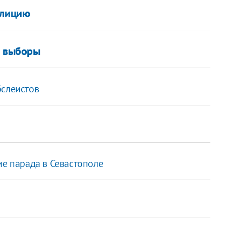
алицию
а выборы
бслеистов
ие парада в Севастополе