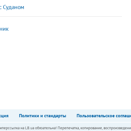
с Суданом
ьник
кция
Политики и стандарты
Пользовательское соглаш
перссылка на LB.ua обязательна! Перепечатка, копирование, воспроизведени