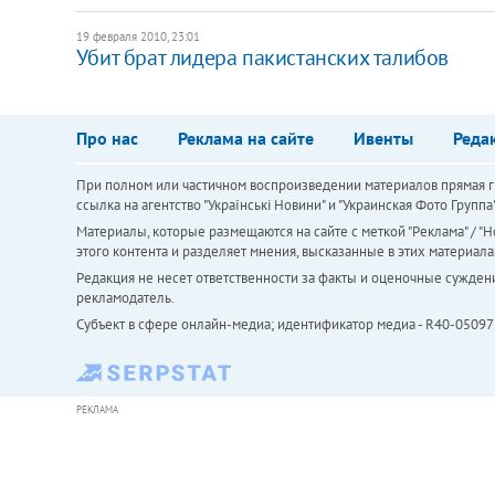
19 февраля 2010, 23:01
Убит брат лидера пакистанских талибов
Про нас
Реклама на сайте
Ивенты
Реда
При полном или частичном воспроизведении материалов прямая ги
ссылка на агентство "Українськi Новини" и "Украинская Фото Групп
Материалы, которые размещаются на сайте с меткой "Реклама" / "Но
этого контента и разделяет мнения, высказанные в этих материала
Редакция не несет ответственности за факты и оценочные сужден
рекламодатель.
Субъект в сфере онлайн-медиа; идентификатор медиа - R40-05097
РЕКЛАМА