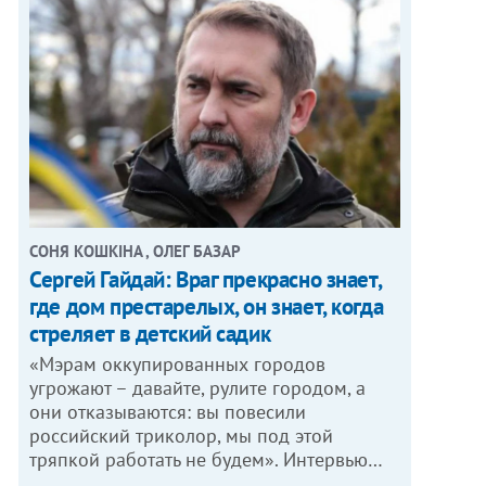
СОНЯ КОШКІНА , ОЛЕГ БАЗАР
Сергей Гайдай: Враг прекрасно знает,
где дом престарелых, он знает, когда
стреляет в детский садик
«Мэрам оккупированных городов
угрожают – давайте, рулите городом, а
они отказываются: вы повесили
российский триколор, мы под этой
тряпкой работать не будем». Интервью…