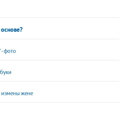
 основе?
 - фото
тбуки
а измены жене