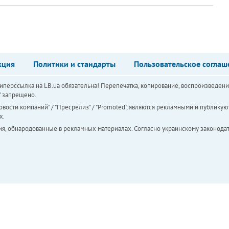
кция
Политики и стандарты
Пользовательское соглаш
перссылка на LB.ua обязательна! Перепечатка, копирование, воспроизведени
а" запрещено.
вости компаний" / "Пресрелиз" / "Promoted", являются рекламными и публикуют
х.
ия, обнародованные в рекламных материалах. Согласно украинскому законодат