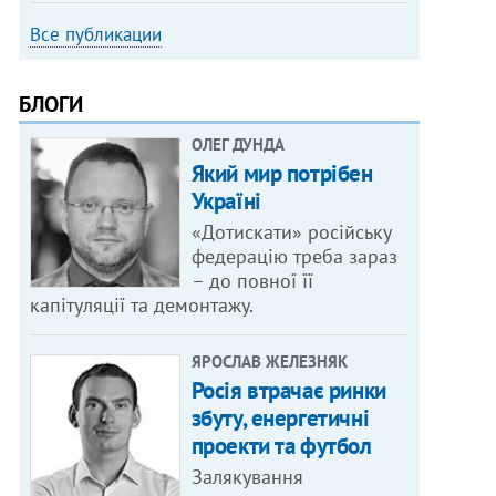
Все публикации
БЛОГИ
ОЛЕГ ДУНДА
Який мир потрібен
Україні
«Дотискати» російську
федерацію треба зараз
– до повної її
капітуляції та демонтажу.
ЯРОСЛАВ ЖЕЛЕЗНЯК
Росія втрачає ринки
збуту, енергетичні
проекти та футбол
Залякування