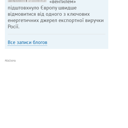
«вентилем»
підштовхнуло Європу швидше
відмовитися від одного з ключових
енергетичних джерел експортної виручки
Росії.
Все записи блогов
РЕКЛАМА