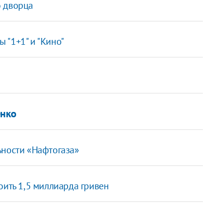
о дворца
 "1+1" и "Кино"
енко
ьности «Нафтогаза»
оить 1,5 миллиарда гривен