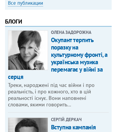
Все публикации
БЛОГИ
ОЛЕНА ЗАДОРОЖНА
Окупант терпить
поразку на
культурному фронті, а
українська музика
перемагає у війні за
серця
Треки, народжені під час війни і про
реальність, і про кожного, хто в цій
реальності існує. Вони наповнені
словами, якими говорить…
СЕРГІЙ ДЕРКАЧ
Вступна кампанія