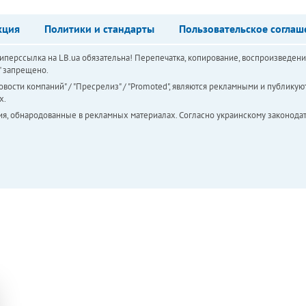
кция
Политики и стандарты
Пользовательское соглаш
перссылка на LB.ua обязательна! Перепечатка, копирование, воспроизведени
а" запрещено.
вости компаний" / "Пресрелиз" / "Promoted", являются рекламными и публикуют
х.
ия, обнародованные в рекламных материалах. Согласно украинскому законодат