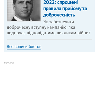
2022: спрощені
правила прийому та
доброчесність
Як забезпечити
доброчесну вступну кампанію, яка
водночас відповідатиме викликам війни?
Все записи блогов
РЕКЛАМА