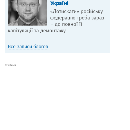
Україні
«Дотискати» російську
федерацію треба зараз
– до повної її
капітуляції та демонтажу.
Все записи блогов
РЕКЛАМА