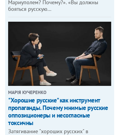
Мариуполем? Почему?». «Вы должны
бояться русскую…
МАРІЯ КУЧЕРЕНКО
"Хорошие русские" как инструмент
пропаганды. Почему мнимые русские
оппозиционеры и несогласные
токсичны
Затягивание "хороших русских" в