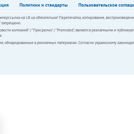
кция
Политики и стандарты
Пользовательское соглаш
перссылка на LB.ua обязательна! Перепечатка, копирование, воспроизведени
а" запрещено.
вости компаний" / "Пресрелиз" / "Promoted", являются рекламными и публикуют
х.
ия, обнародованные в рекламных материалах. Согласно украинскому законодат