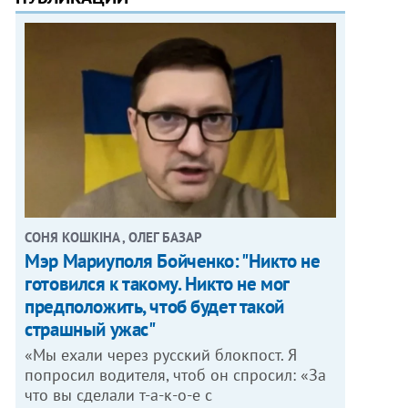
СОНЯ КОШКІНА , ОЛЕГ БАЗАР
Мэр Мариуполя Бойченко: "Никто не
готовился к такому. Никто не мог
предположить, чтоб будет такой
страшный ужас"
«Мы ехали через русский блокпост. Я
попросил водителя, чтоб он спросил: «За
что вы сделали т-а-к-о-е с