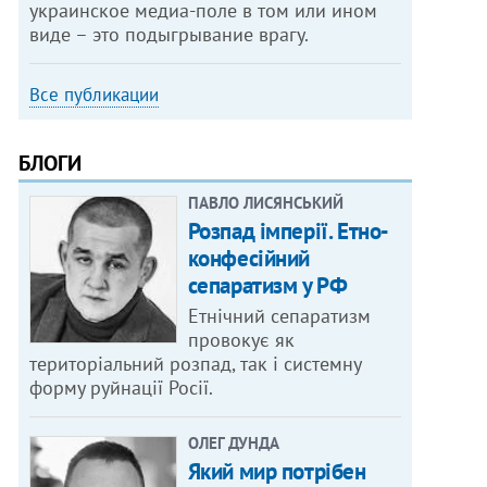
украинское медиа-поле в том или ином
виде – это подыгрывание врагу.
Все публикации
БЛОГИ
ПАВЛО ЛИСЯНСЬКИЙ
Розпад імперії. Етно-
конфесійний
сепаратизм у РФ
Етнічний сепаратизм
провокує як
територіальний розпад, так і системну
форму руйнації Росії.
ОЛЕГ ДУНДА
Який мир потрібен