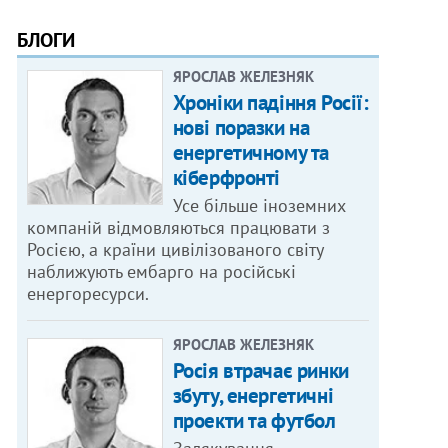
БЛОГИ
ЯРОСЛАВ ЖЕЛЕЗНЯК
Хроніки падіння Росії:
нові поразки на
енергетичному та
кіберфронті
Усе більше іноземних
компаній відмовляються працювати з
Росією, а країни цивілізованого світу
наближують ембарго на російські
енергоресурси.
ЯРОСЛАВ ЖЕЛЕЗНЯК
Росія втрачає ринки
збуту, енергетичні
проекти та футбол