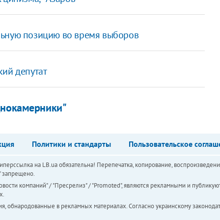
льную позицию во время выборов
кий депутат
днокамерники"
кция
Политики и стандарты
Пользовательское соглаш
перссылка на LB.ua обязательна! Перепечатка, копирование, воспроизведени
а" запрещено.
вости компаний" / "Пресрелиз" / "Promoted", являются рекламными и публикуют
х.
ия, обнародованные в рекламных материалах. Согласно украинскому законодат