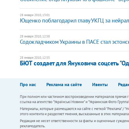
28 января 2010, 13:01
Ющенко поблагодарил главу УКГЦ за нейра
28 января 2010, 12:58
Содокладчиком Украины в ПАСЕ стал эстонс
28 января 2010, 12:55
БЮТ создает для Януковича соцсеть "О
Про нас
Реклама на сайте
Ивенты
Реда
При полном или частичном воспроизведении материалов прямая ги
ссылка на агентство "Українськi Новини" и "Украинская Фото Групп
Материалы, которые размещаются на сайте с меткой "Реклама" / "Но
этого контента и разделяет мнения, высказанные в этих материала
Редакция не несет ответственности за факты и оценочные сужден
рекламодатель.