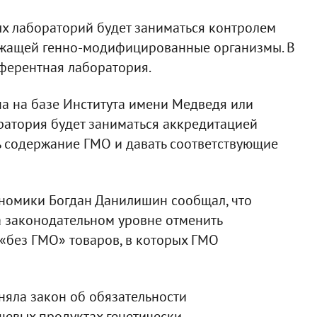
ых лабораторий будет заниматься контролем
ржащей генно-модифицированные организмы. В
еферентная лаборатория.
на на базе Института имени Медведя или
оратория будет заниматься аккредитацией
ь содержание ГМО и давать соответствующие
кономики Богдан Данилишин сообщал, что
а законодательном уровне отменить
«без ГМО» товаров, в которых ГМО
няла закон об обязательности
евых продуктах генетически