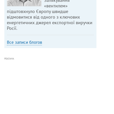
Залякування
«вентилем»
підштовхнуло Європу швидше
відмовитися від одного з ключових
енергетичних джерел експортної виручки
Росії.
Все записи блогов
РЕКЛАМА