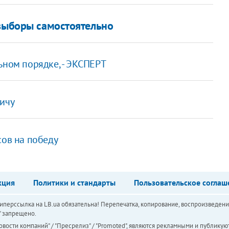
 выборы самостоятельно
ьном порядке, - ЭКСПЕРТ
вичу
сов на победу
кция
Политики и стандарты
Пользовательское соглаш
перссылка на LB.ua обязательна! Перепечатка, копирование, воспроизведени
а" запрещено.
вости компаний" / "Пресрелиз" / "Promoted", являются рекламными и публикуют