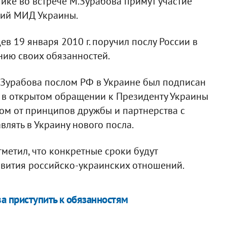
ике во встрече М.Зурабова примут участие
ний МИД Украины.
 19 января 2010 г. поручил послу России в
нию своих обязанностей.
.Зурабова послом РФ в Украине был подписан
ев в открытом обращении к Президенту Украины
ом от принципов дружбы и партнерства с
влять в Украину нового посла.
тметил, что конкретные сроки будут
звития российско-украинских отношений.
а приступить к обязанностям