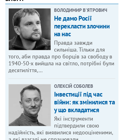
ВОЛОДИМИР В'ЯТРОВИЧ
Не дамо Росії
перекласти злочини
на нас
Правда завжди
сильніша. Тільки для
того, аби правда про борців за свободу в
1940-50-х вийшла на світло, потрібні були
десятиліття,…
ОЛЕКСІЙ СОБОЛЕВ
Інвестиції під час
війни: як змінилися та
у що вкладатися
Які інструменти
підтвердили свою
надійність, які виявилися недооціненими,
а які взагалі не спрацювали.