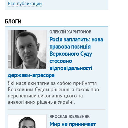
Все публикации
БЛОГИ
ОЛЕКСІЙ ХАРИТОНОВ
Росія заплатить: нова
правова позиція
Верховного Суду
стосовно
відповідальності
держави-агресора
Які наслідки тягне за собою прийняття
Верховним Судом рішення, а також про
перспективи виконання цього та
аналогічних рішень в Україні.
ЯРОСЛАВ ЖЕЛЕЗНЯК
Мир не принимает