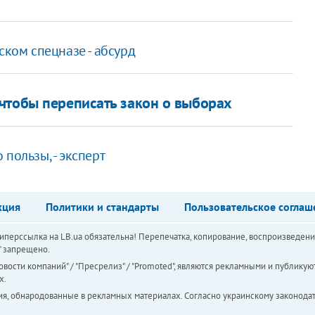
ском спецназе - абсурд
чтобы переписать закон о выборах
пользы, - эксперт
кция
Политики и стандарты
Пользовательское соглаш
перссылка на LB.ua обязательна! Перепечатка, копирование, воспроизведени
а" запрещено.
вости компаний" / "Пресрелиз" / "Promoted", являются рекламными и публикуют
х.
ия, обнародованные в рекламных материалах. Согласно украинскому законодат