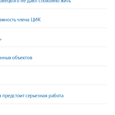
овецкого не дают спокойно жить
лжность члена ЦИК
ь
анных объектов
 предстоит серьезная работа