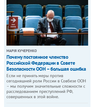
МАРІЯ КУЧЕРЕНКО
​Почему постоянное членство
Российской Федерации в Совете
Безопасности ООН – большая ошибка
Если не принять меры против
сегодняшней роли России в Совбезе ООН
– мы получим значительные сложности с
расследованием преступлений РФ,
совершенных в этой войне.