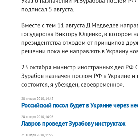
Указ о назначении М.Зурабова послом РФ
подписал 5 августа.
Вместе с тем 11 августа Д.Медведев напра
государства Виктору Ющенко, в котором н
президентства отходом от принципов друж
решении пока не направлять в Украину нов
23 октября министр иностранных дел РФ 
Зурабов назначен послом РФ в Украине и го
состоится, я убежден, своевременно».
20 января 2010, 14:42
Российский посол будет в Украине через н
20 января 2010, 16:06
Лавров проведет Зурабову инструктаж
21 января 2010, 11:29