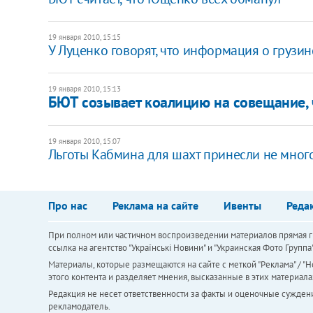
19 января 2010, 15:15
У Луценко говорят, что информация о грузин
19 января 2010, 15:13
БЮТ созывает коалицию на совещание, 
19 января 2010, 15:07
Льготы Кабмина для шахт принесли не много 
Про нас
Реклама на сайте
Ивенты
Реда
При полном или частичном воспроизведении материалов прямая ги
ссылка на агентство "Українськi Новини" и "Украинская Фото Групп
Материалы, которые размещаются на сайте с меткой "Реклама" / "Но
этого контента и разделяет мнения, высказанные в этих материала
Редакция не несет ответственности за факты и оценочные сужден
рекламодатель.