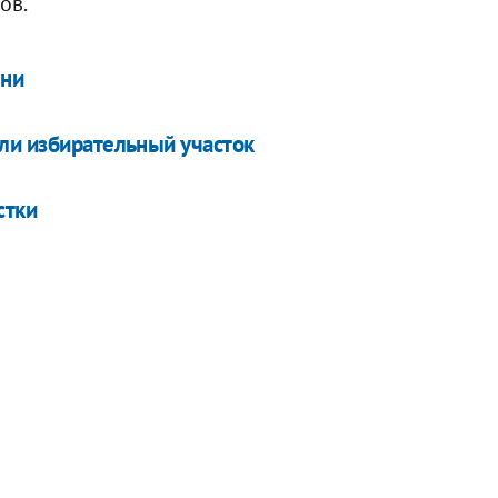
ов.
ени
ли избирательный участок
стки