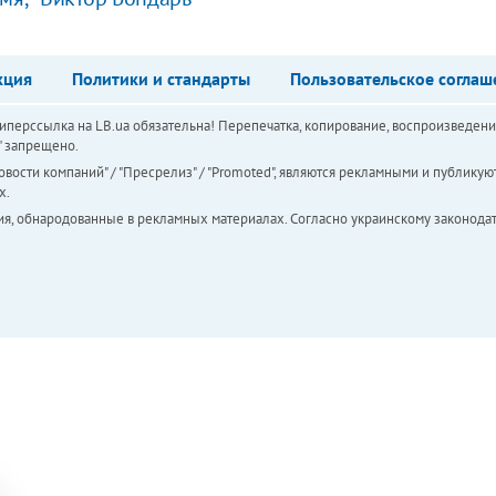
кция
Политики и стандарты
Пользовательское соглаш
перссылка на LB.ua обязательна! Перепечатка, копирование, воспроизведени
а" запрещено.
вости компаний" / "Пресрелиз" / "Promoted", являются рекламными и публикуют
х.
ия, обнародованные в рекламных материалах. Согласно украинскому законодат