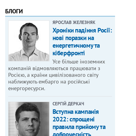
БЛОГИ
ЯРОСЛАВ ЖЕЛЕЗНЯК
Хроніки падіння Росії:
нові поразки на
енергетичному та
кіберфронті
Усе більше іноземних
компаній відмовляються працювати з
Росією, а країни цивілізованого світу
наближують ембарго на російські
енергоресурси.
СЕРГІЙ ДЕРКАЧ
Вступна кампанія
2022: спрощені
правила прийому та
доброчесність