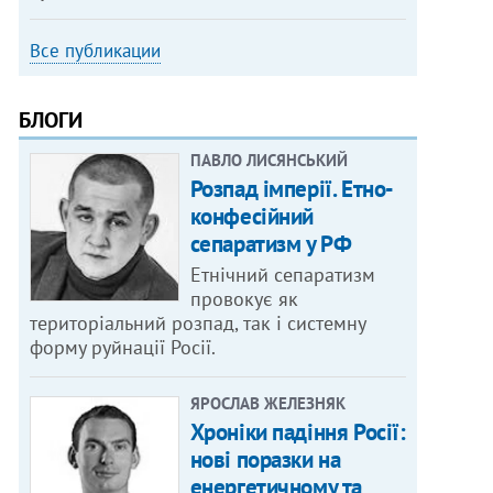
Все публикации
БЛОГИ
ПАВЛО ЛИСЯНСЬКИЙ
Розпад імперії. Етно-
конфесійний
сепаратизм у РФ
Етнічний сепаратизм
провокує як
територіальний розпад, так і системну
форму руйнації Росії.
ЯРОСЛАВ ЖЕЛЕЗНЯК
Хроніки падіння Росії:
нові поразки на
енергетичному та