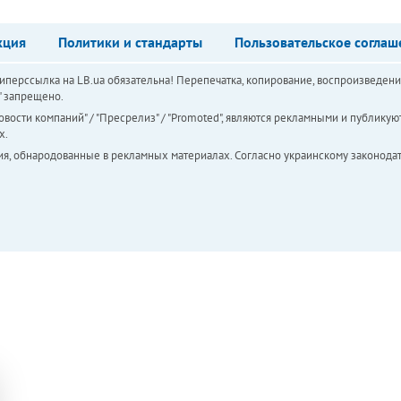
кция
Политики и стандарты
Пользовательское соглаш
перссылка на LB.ua обязательна! Перепечатка, копирование, воспроизведени
а" запрещено.
вости компаний" / "Пресрелиз" / "Promoted", являются рекламными и публикуют
х.
ия, обнародованные в рекламных материалах. Согласно украинскому законодат