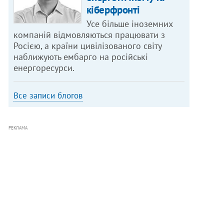
кіберфронті
Усе більше іноземних
компаній відмовляються працювати з
Росією, а країни цивілізованого світу
наближують ембарго на російські
енергоресурси.
Все записи блогов
РЕКЛАМА