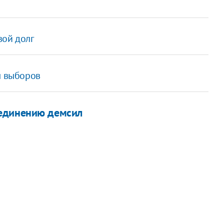
ой долг
ы выборов
ъединению демсил