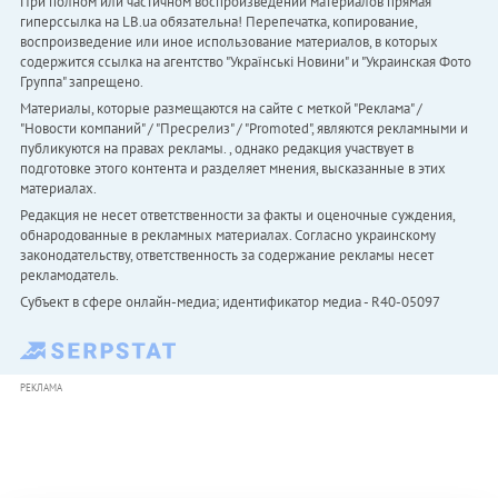
При полном или частичном воспроизведении материалов прямая
гиперссылка на LB.ua обязательна! Перепечатка, копирование,
воспроизведение или иное использование материалов, в которых
содержится ссылка на агентство "Українськi Новини" и "Украинская Фото
Группа" запрещено.
Материалы, которые размещаются на сайте с меткой "Реклама" /
"Новости компаний" / "Пресрелиз" / "Promoted", являются рекламными и
публикуются на правах рекламы. , однако редакция участвует в
подготовке этого контента и разделяет мнения, высказанные в этих
материалах.
Редакция не несет ответственности за факты и оценочные суждения,
обнародованные в рекламных материалах. Согласно украинскому
законодательству, ответственность за содержание рекламы несет
рекламодатель.
Субъект в сфере онлайн-медиа; идентификатор медиа - R40-05097
РЕКЛАМА