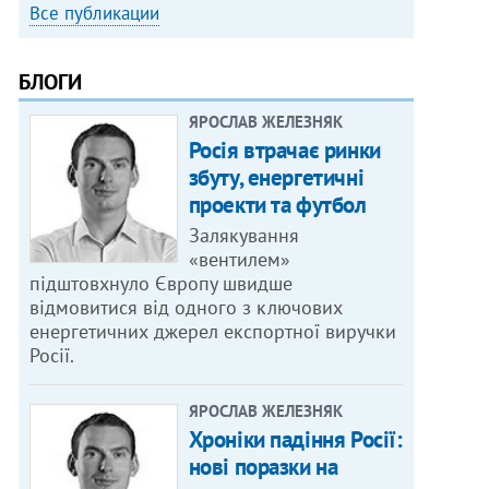
Все публикации
БЛОГИ
ЯРОСЛАВ ЖЕЛЕЗНЯК
Росія втрачає ринки
збуту, енергетичні
проекти та футбол
Залякування
«вентилем»
підштовхнуло Європу швидше
відмовитися від одного з ключових
енергетичних джерел експортної виручки
Росії.
ЯРОСЛАВ ЖЕЛЕЗНЯК
Хроніки падіння Росії:
нові поразки на