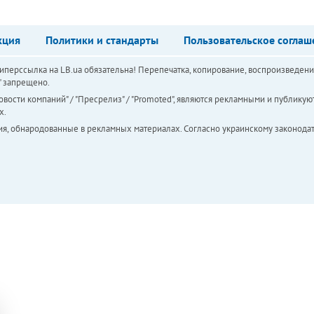
кция
Политики и стандарты
Пользовательское соглаш
перссылка на LB.ua обязательна! Перепечатка, копирование, воспроизведени
а" запрещено.
вости компаний" / "Пресрелиз" / "Promoted", являются рекламными и публикуют
х.
ия, обнародованные в рекламных материалах. Согласно украинскому законодат