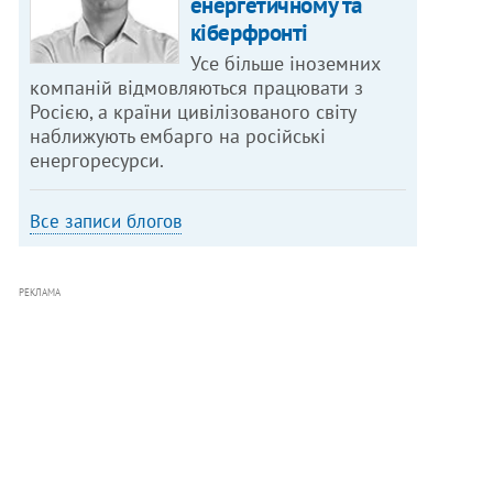
енергетичному та
кіберфронті
Усе більше іноземних
компаній відмовляються працювати з
Росією, а країни цивілізованого світу
наближують ембарго на російські
енергоресурси.
Все записи блогов
РЕКЛАМА