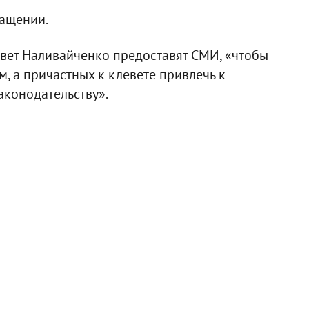
ращении.
вет Наливайченко предоставят СМИ, «чтобы
, а причастных к клевете привлечь к
аконодательству».