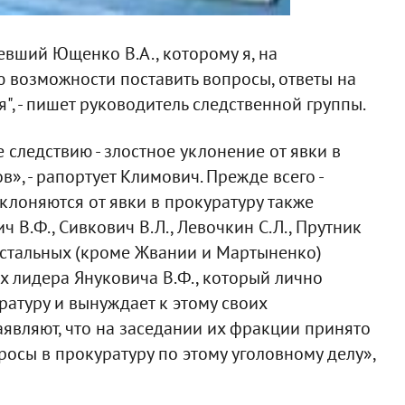
евший Ющенко В.А., которому я, на
 возможности поставить вопросы, ответы на
, - пишет руководитель следственной группы.
 следствию - злостное уклонение от явки в
», - рапортует Климович. Прежде всего -
клоняются от явки в прокуратуру также
ч В.Ф., Сивкович В.Л., Левочкин С.Л., Прутник
 остальных (кроме Жвании и Мартыненко)
х лидера Януковича В.Ф., который лично
ратуру и вынуждает к этому своих
аявляют, что на заседании их фракции принято
осы в прокуратуру по этому уголовному делу»,