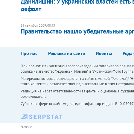
Данилишин: У украинских властей есть 
дефолт
15 сентября 2009, 08:45
Правительство нашло убедительные а
Про нас
Реклама на сайте
Ивенты
Реда
При полном или частичном воспроизведении материалов прямая ги
ссылка на агентство "Українськi Новини" и "Украинская Фото Групп
Материалы, которые размещаются на сайте с меткой "Реклама" / "Но
этого контента и разделяет мнения, высказанные в этих материала
Редакция не несет ответственности за факты и оценочные сужден
рекламодатель.
Субъект в сфере онлайн-медиа; идентификатор медиа - R40-05097
РЕКЛАМА