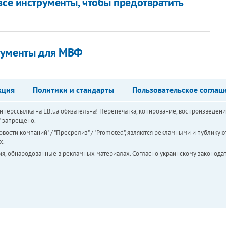
все инструменты, чтобы предотвратить
ргументы для МВФ
кция
Политики и стандарты
Пользовательское соглаш
перссылка на LB.ua обязательна! Перепечатка, копирование, воспроизведени
а" запрещено.
вости компаний" / "Пресрелиз" / "Promoted", являются рекламными и публикуют
х.
ия, обнародованные в рекламных материалах. Согласно украинскому законодат