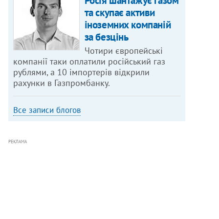
Росія шантажує газом
та скупає активи
іноземних компаній
за безцінь
Чотири європейські
компанії таки оплатили російський газ
рублями, а 10 імпортерів відкрили
рахунки в Газпромбанку.
Все записи блогов
РЕКЛАМА