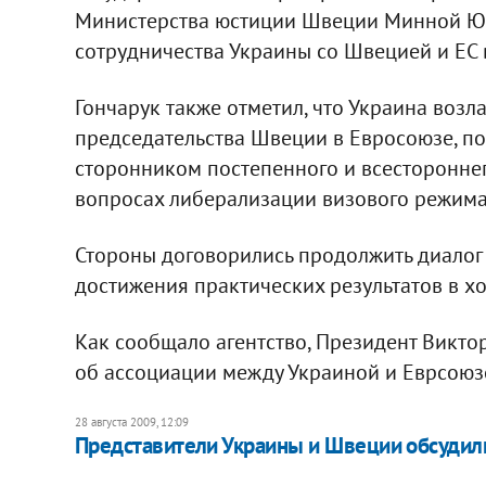
Министерства юстиции Швеции Минной Юр
сотрудничества Украины со Швецией и ЕС в
Гончарук также отметил, что Украина возл
председательства Швеции в Евросоюзе, по
сторонником постепенного и всестороннег
вопросах либерализации визового режима
Стороны договорились продолжить диалог
достижения практических результатов в хо
Как сообщало агентство, Президент Викт
об ассоциации между Украиной и Еврсоюзо
28 августа 2009, 12:09
Представители Украины и Швеции обсудили