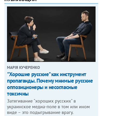
МАРІЯ КУЧЕРЕНКО
"Хорошие русские" как инструмент
пропаганды. Почему мнимые русские
оппозиционеры и несогласные
токсичны
Затягивание "хороших русских" в
украинское медиа-поле в том или ином
виде – это подыгрывание врагу.