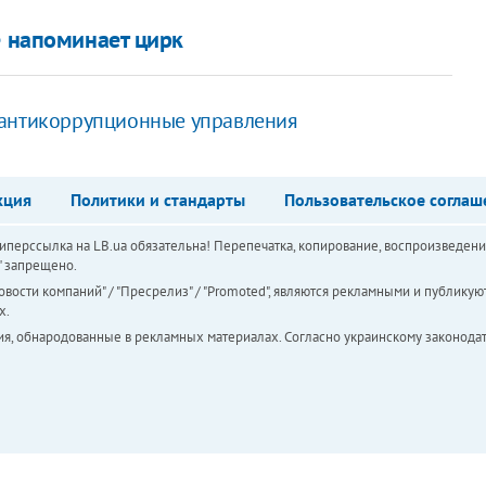
е напоминает цирк
 антикоррупционные управления
кция
Политики и стандарты
Пользовательское соглаш
перссылка на LB.ua обязательна! Перепечатка, копирование, воспроизведени
а" запрещено.
вости компаний" / "Пресрелиз" / "Promoted", являются рекламными и публикуют
х.
ия, обнародованные в рекламных материалах. Согласно украинскому законодат