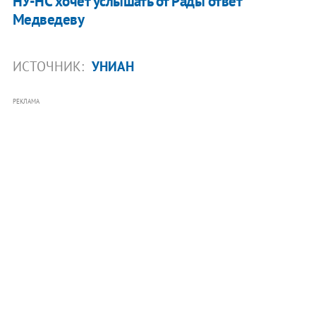
НУ-НС хочет услышать от Рады ответ
Медведеву
ИСТОЧНИК:
УНИАН
РЕКЛАМА