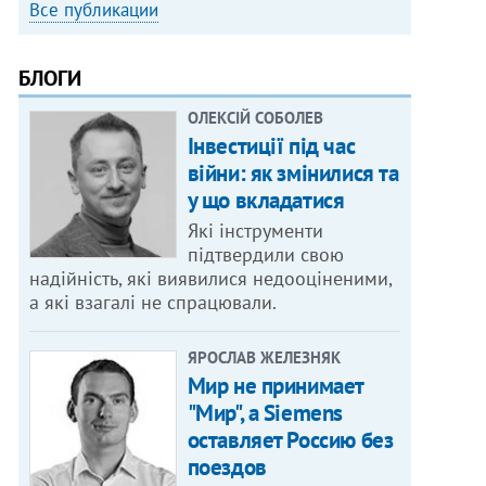
Все публикации
БЛОГИ
ОЛЕКСІЙ СОБОЛЕВ
Інвестиції під час
війни: як змінилися та
у що вкладатися
Які інструменти
підтвердили свою
надійність, які виявилися недооціненими,
а які взагалі не спрацювали.
ЯРОСЛАВ ЖЕЛЕЗНЯК
Мир не принимает
"Мир", а Siemens
оставляет Россию без
поездов