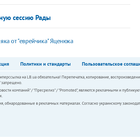
ную сессию Рады
яка от "еврейчика" Яценюка
кция
Политики и стандарты
Пользовательское соглаш
перссылка на LB.ua обязательна! Перепечатка, копирование, воспроизведени
а" запрещено.
вости компаний" / "Пресрелиз" / "Promoted", являются рекламными и публикуют
х.
ия, обнародованные в рекламных материалах. Согласно украинскому законодат