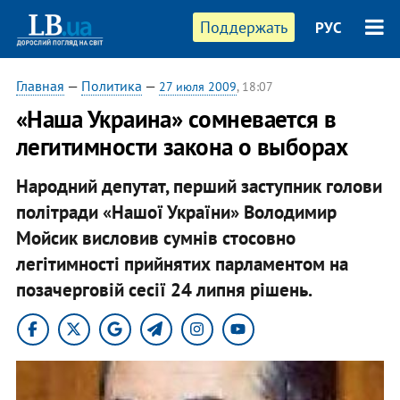
Поддержать
РУС
Главная
—
Политика
—
27 июля 2009
, 18:07
«Наша Украина» сомневается в
легитимности закона о выборах
Народний депутат, перший заступник голови
політради «Нашої України» Володимир
Мойсик висловив сумнів стосовно
легітимності прийнятих парламентом на
позачерговій сесії 24 липня рішень.