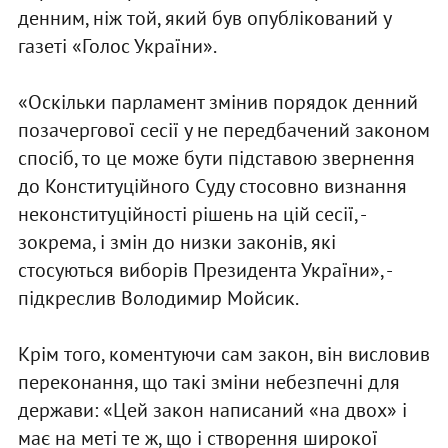
денним, ніж той, який був опублікований у
газеті «Голос України».
«Оскільки парламент змінив порядок денний
позачергової сесії у не передбачений законом
спосіб, то це може бути підставою звернення
до Конституційного Суду стосовно визнання
неконституційності рішень на цій сесії, -
зокрема, і змін до низки законів, які
стосуються виборів Президента України», -
підкреслив Володимир Мойсик.
Крім того, коментуючи сам закон, він висловив
переконання, що такі зміни небезпечні для
держави: «Цей закон написаний «на двох» і
має на меті те ж, що і створення широкої