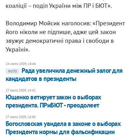
коаліції – поділ України між ПР і БЮТ».
Володимир Мойсик наголосив: «Президент
його ніколи не підпише, адже цей закон
звужує демократичні права і свободи в
Україні».
24 июля 2009, 14:46
Рада увеличила денежный залог для
ФОТО
кандидатов в президенты
27 июля 2009, 14:42
Ющенко ветирует закон о выборах
президента. ПРиБЮТ - преодолеет
27 июля 2009, 16:48
Богословская увидела в законе о выборах
Президента нормы для фальсификации