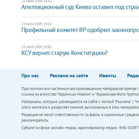
13 июля 2009, 18:32
Апелляционный суд Киева оставил под стра
13 июля 2009, 18:18
Профильный комитет ВР одобрил законопрое
13 июля 2009, 18:05
КСУ вернет старую Конституцию?
Про нас
Реклама на сайте
Ивенты
Реда
При полном или частичном воспроизведении материалов прямая ги
ссылка на агентство "Українськi Новини" и "Украинская Фото Групп
Материалы, которые размещаются на сайте с меткой "Реклама" / "Но
этого контента и разделяет мнения, высказанные в этих материала
Редакция не несет ответственности за факты и оценочные сужден
рекламодатель.
Субъект в сфере онлайн-медиа; идентификатор медиа - R40-05097