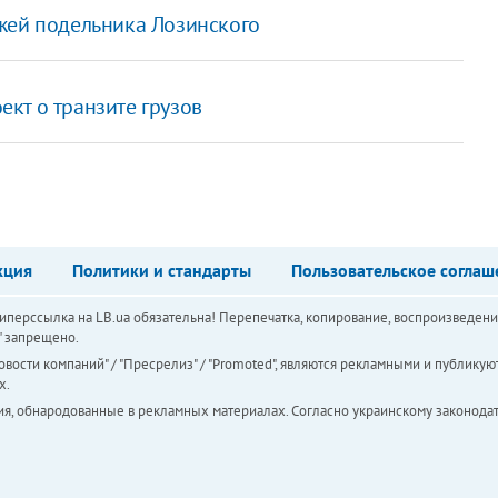
жей подельника Лозинского
кт о транзите грузов
кция
Политики и стандарты
Пользовательское соглаш
перссылка на LB.ua обязательна! Перепечатка, копирование, воспроизведени
а" запрещено.
вости компаний" / "Пресрелиз" / "Promoted", являются рекламными и публикуют
х.
ия, обнародованные в рекламных материалах. Согласно украинскому законодат