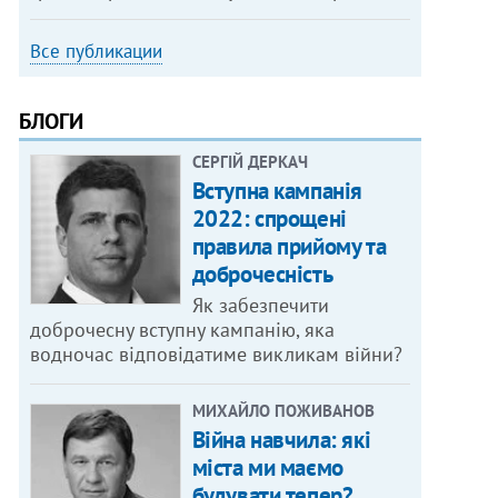
Все публикации
БЛОГИ
СЕРГІЙ ДЕРКАЧ
Вступна кампанія
2022: спрощені
правила прийому та
доброчесність
Як забезпечити
доброчесну вступну кампанію, яка
водночас відповідатиме викликам війни?
МИХАЙЛО ПОЖИВАНОВ
Війна навчила: які
міста ми маємо
будувати тепер?