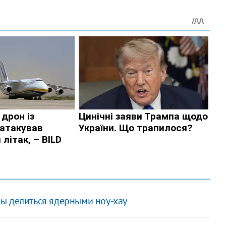
ы делиться ядерными ноу-хау