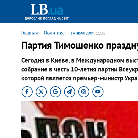
Главная
—
Политика
—
14 июля 2009
, 11:35
Партия Тимошенко праздну
Сегодня в Киеве, в Международном выст
собрание в честь 10-летия партии Всеу
которой является премьер-министр Укр