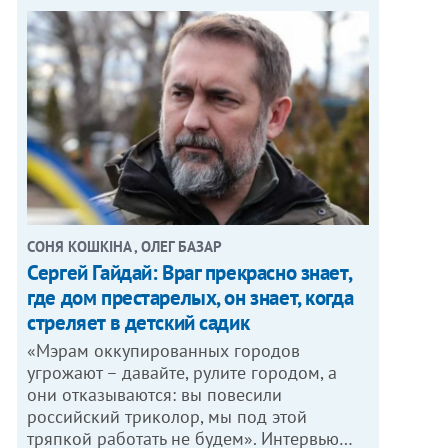
СОНЯ КОШКІНА , ОЛЕГ БАЗАР
Сергей Гайдай: Враг прекрасно знает,
где дом престарелых, он знает, когда
стреляет в детский садик
«Мэрам оккупированных городов
угрожают – давайте, рулите городом, а
они отказываются: вы повесили
российский триколор, мы под этой
тряпкой работать не будем». Интервью…