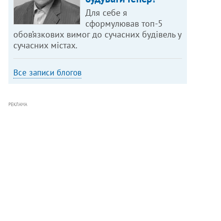
Для себе я
сформулював топ-5
обов’язкових вимог до сучасних будівель у
сучасних містах.
Все записи блогов
РЕКЛАМА