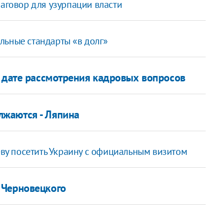
заговор для узурпации власти
льные стандарты «в долг»
о дате рассмотрения кадровых вопросов
жаются - Ляпина
у посетить Украину с официальным визитом
 Черновецкого