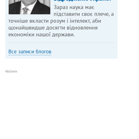
Зараз наука має
підставити своє плече, а
точніше вкласти розум і інтелект, аби
щонайшвидше досягти відновлення
економіки нашої держави.
Все записи блогов
РЕКЛАМА