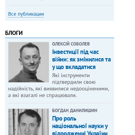
Все публикации
БЛОГИ
ОЛЕКСІЙ СОБОЛЕВ
Інвестиції під час
війни: як змінилися та
у що вкладатися
Які інструменти
підтвердили свою
надійність, які виявилися недооціненими,
а які взагалі не спрацювали.
БОГДАН ДАНИЛИШИН
Про роль
національної науки у
відродженні України