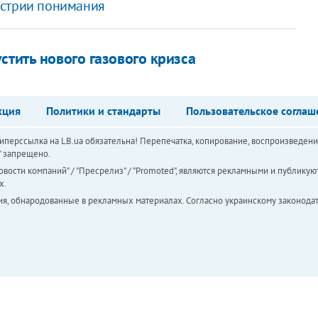
встрии понимания
стить нового газового кризса
кция
Политики и стандарты
Пользовательское соглаш
перссылка на LB.ua обязательна! Перепечатка, копирование, воспроизведени
а" запрещено.
вости компаний" / "Пресрелиз" / "Promoted", являются рекламными и публикуют
х.
ия, обнародованные в рекламных материалах. Согласно украинскому законодат