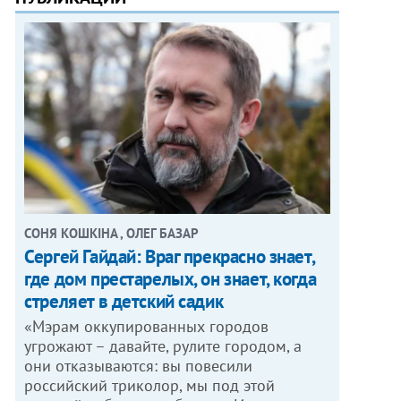
СОНЯ КОШКІНА , ОЛЕГ БАЗАР
Сергей Гайдай: Враг прекрасно знает,
где дом престарелых, он знает, когда
стреляет в детский садик
«Мэрам оккупированных городов
угрожают – давайте, рулите городом, а
они отказываются: вы повесили
российский триколор, мы под этой