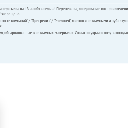
перссылка на LB.ua обязательна! Перепечатка, копирование, воспроизведени
а" запрещено.
вости компаний" / "Пресрелиз" / "Promoted", являются рекламными и публикуют
х.
ия, обнародованные в рекламных материалах. Согласно украинскому законодат