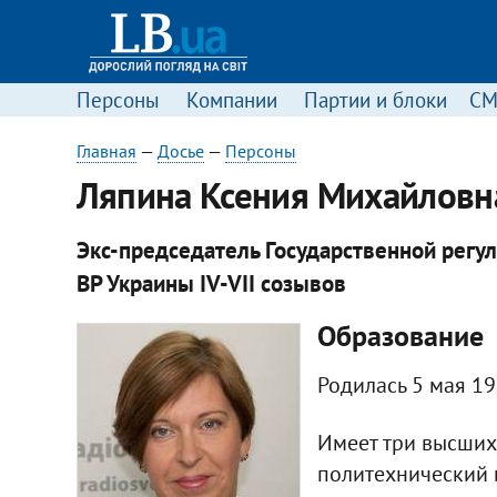
Персоны
Компании
Партии и блоки
С
Главная
—
Досье
—
Персоны
Ляпина Ксения Михайловн
Экс-председатель Государственной регу
ВР Украины IV-VII созывов
Образование
Родилась 5 мая 19
Имеет три высших
политехнический 