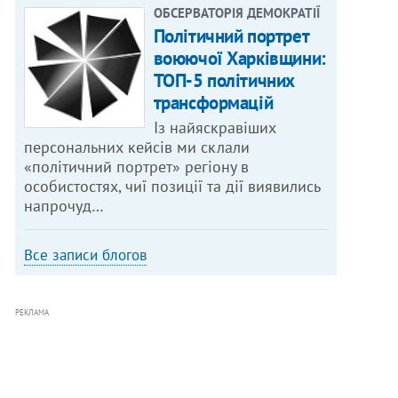
ОБСЕРВАТОРІЯ ДЕМОКРАТІЇ
Політичний портрет
воюючої Харківщини:
ТОП-5 політичних
трансформацій
Із найяскравіших
персональних кейсів ми склали
«політичний портрет» регіону в
особистостях, чиї позиції та дії виявились
напрочуд…
Все записи блогов
РЕКЛАМА