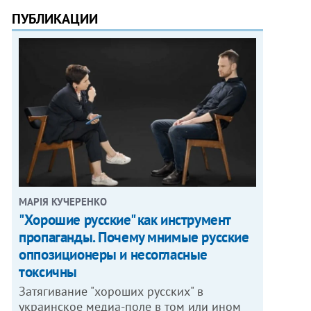
ПУБЛИКАЦИИ
МАРІЯ КУЧЕРЕНКО
"Хорошие русские" как инструмент
пропаганды. Почему мнимые русские
оппозиционеры и несогласные
токсичны
Затягивание "хороших русских" в
украинское медиа-поле в том или ином