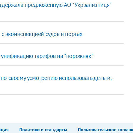
оддержала предложенную АО "Укрзализниця"
 с экоинспекцией судов в портах
ь унификацию тарифов на "порожняк"
о своему усмотрению использовать деньги, -
кция
Политики и стандарты
Пользовательское соглаш