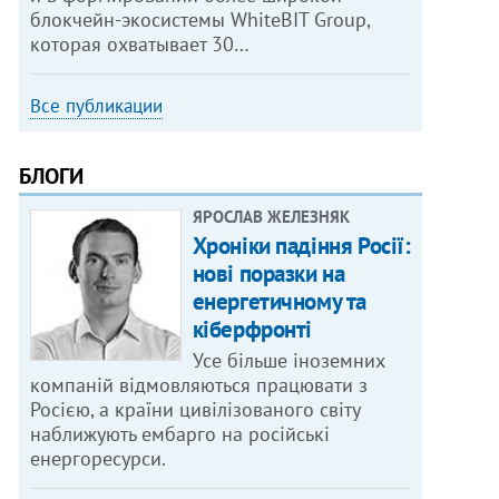
блокчейн-экосистемы WhiteBIT Group,
которая охватывает 30…
Все публикации
БЛОГИ
ЯРОСЛАВ ЖЕЛЕЗНЯК
Хроніки падіння Росії:
нові поразки на
енергетичному та
кіберфронті
Усе більше іноземних
компаній відмовляються працювати з
Росією, а країни цивілізованого світу
наближують ембарго на російські
енергоресурси.