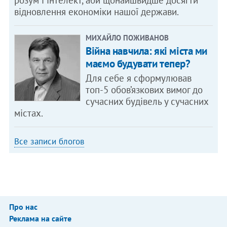
розум і інтелект, аби щонайшвидше досягти
відновлення економіки нашої держави.
МИХАЙЛО ПОЖИВАНОВ
Війна навчила: які міста ми
маємо будувати тепер?
Для себе я сформулював
топ-5 обов’язкових вимог до
сучасних будівель у сучасних
містах.
Все записи блогов
Про нас
Реклама на сайте