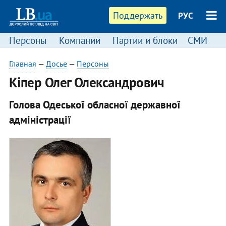
Поддержать
РУС
Персоны
Компании
Партии и блоки
СМИ
П
Главная
—
Досье
—
Персоны
​Кіпер Олег Олександрович
Голова Одеської обласної державної
адміністрації