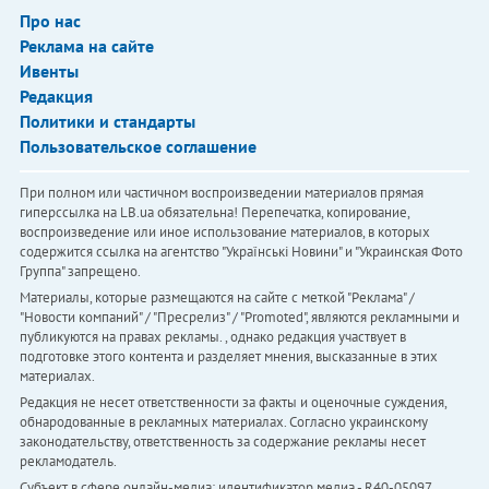
Про нас
Реклама на сайте
Ивенты
Редакция
Политики и стандарты
Пользовательское соглашение
При полном или частичном воспроизведении материалов прямая
гиперссылка на LB.ua обязательна! Перепечатка, копирование,
воспроизведение или иное использование материалов, в которых
содержится ссылка на агентство "Українськi Новини" и "Украинская Фото
Группа" запрещено.
Материалы, которые размещаются на сайте с меткой "Реклама" /
"Новости компаний" / "Пресрелиз" / "Promoted", являются рекламными и
публикуются на правах рекламы. , однако редакция участвует в
подготовке этого контента и разделяет мнения, высказанные в этих
материалах.
Редакция не несет ответственности за факты и оценочные суждения,
обнародованные в рекламных материалах. Согласно украинскому
законодательству, ответственность за содержание рекламы несет
рекламодатель.
Субъект в сфере онлайн-медиа; идентификатор медиа - R40-05097