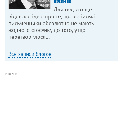
в’язнів
Для тих, хто ще
відстоює ідею про те, що російські
письменники абсолютно не мають
жодного стосунку до того, у що
перетворилося…
Все записи блогов
РЕКЛАМА