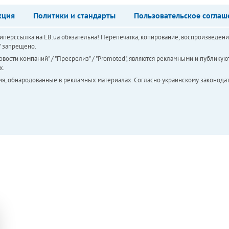
кция
Политики и стандарты
Пользовательское соглаш
перссылка на LB.ua обязательна! Перепечатка, копирование, воспроизведени
а" запрещено.
вости компаний" / "Пресрелиз" / "Promoted", являются рекламными и публикуют
х.
ия, обнародованные в рекламных материалах. Согласно украинскому законодат