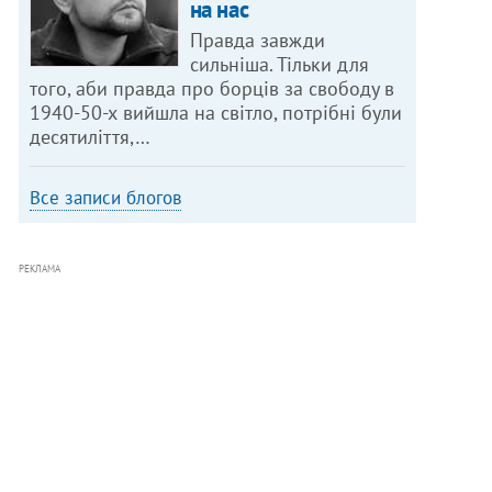
на нас
Правда завжди
сильніша. Тільки для
того, аби правда про борців за свободу в
1940-50-х вийшла на світло, потрібні були
десятиліття,…
Все записи блогов
РЕКЛАМА