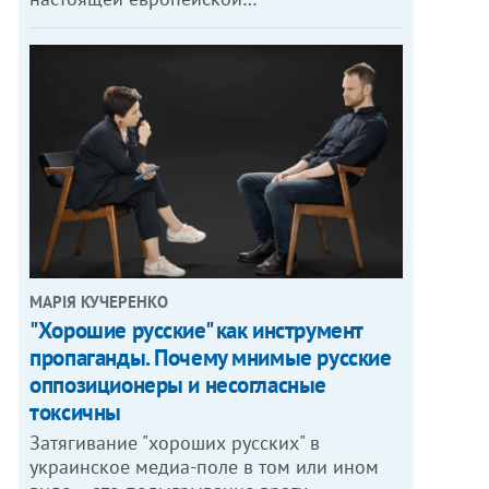
МАРІЯ КУЧЕРЕНКО
"Хорошие русские" как инструмент
пропаганды. Почему мнимые русские
оппозиционеры и несогласные
токсичны
Затягивание "хороших русских" в
украинское медиа-поле в том или ином