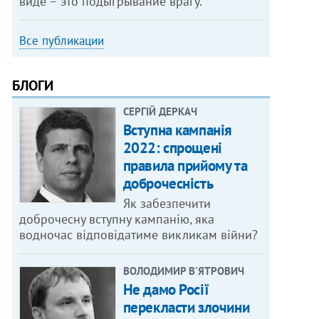
виде – это подыгрывание врагу.
Все публикации
БЛОГИ
СЕРГІЙ ДЕРКАЧ
Вступна кампанія
2022: спрощені
правила прийому та
доброчесність
Як забезпечити
доброчесну вступну кампанію, яка
водночас відповідатиме викликам війни?
ВОЛОДИМИР В'ЯТРОВИЧ
Не дамо Росії
перекласти злочини