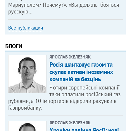
Мариуполем? Почему?». «Вы должны бояться
русскую…
Все публикации
БЛОГИ
ЯРОСЛАВ ЖЕЛЕЗНЯК
Росія шантажує газом та
скупає активи іноземних
компаній за безцінь
Чотири європейські компанії
таки оплатили російський газ
рублями, а 10 імпортерів відкрили рахунки в
Газпромбанку.
ЯРОСЛАВ ЖЕЛЕЗНЯК
Хроніки падіння Росії: нові