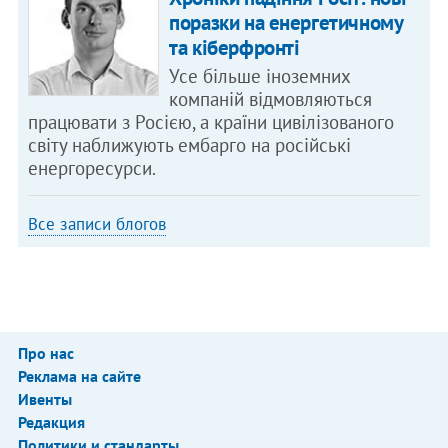
поразки на енергетичному
та кіберфронті
Усе більше іноземних
компаній відмовляються
працювати з Росією, а країни цивілізованого
світу наближують ембарго на російські
енергоресурси.
Все записи блогов
Про нас
Реклама на сайте
Ивенты
Редакция
Политики и стандарты