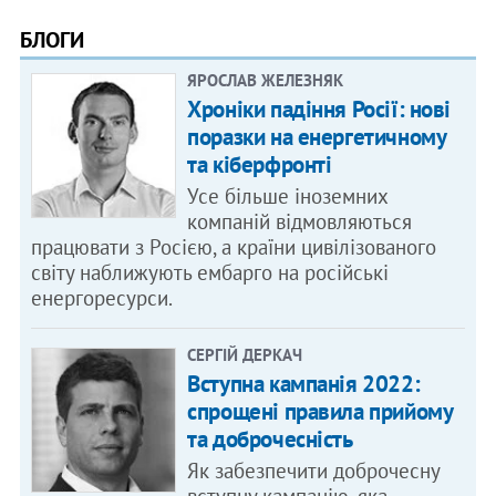
БЛОГИ
ЯРОСЛАВ ЖЕЛЕЗНЯК
Хроніки падіння Росії: нові
поразки на енергетичному
та кіберфронті
Усе більше іноземних
компаній відмовляються
працювати з Росією, а країни цивілізованого
світу наближують ембарго на російські
енергоресурси.
СЕРГІЙ ДЕРКАЧ
Вступна кампанія 2022:
спрощені правила прийому
та доброчесність
Як забезпечити доброчесну
вступну кампанію, яка