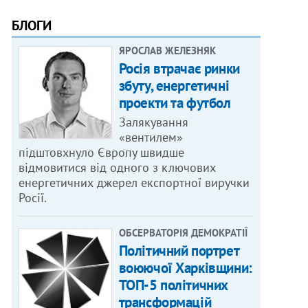
БЛОГИ
ЯРОСЛАВ ЖЕЛЕЗНЯК
Росія втрачає ринки
збуту, енергетичні
проекти та футбол
Залякування
«вентилем»
підштовхнуло Європу швидше
відмовитися від одного з ключових
енергетичних джерел експортної виручки
Росії.
ОБСЕРВАТОРІЯ ДЕМОКРАТІЇ
Політичний портрет
воюючої Харківщини:
ТОП-5 політичних
трансформацій