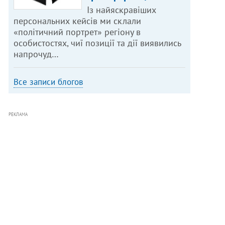
Із найяскравіших
персональних кейсів ми склали
«політичний портрет» регіону в
особистостях, чиї позиції та дії виявились
напрочуд…
Все записи блогов
РЕКЛАМА