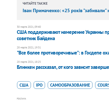
ЧИТАЙТЕ ТАКЖЕ
Іван Примаченко: «25 років "забивали" 
30 марта 2021, 09:40
США поддерживают намерение Украины пре
советник Байдена
28 марта 2021, 19:31
"Все более противоречивые": в Госдепе о
28 марта 2021, 18:25
Блинкен рассказал, от кого зависит заверш
США
IPO
САМООБРАЗОВАНИЕ
COUR
РЕКЛАМА