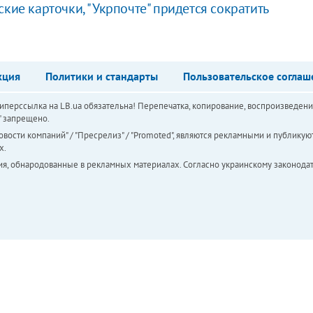
кие карточки, "Укрпочте" придется сократить
кция
Политики и стандарты
Пользовательское соглаш
перссылка на LB.ua обязательна! Перепечатка, копирование, воспроизведени
а" запрещено.
вости компаний" / "Пресрелиз" / "Promoted", являются рекламными и публикуют
х.
ия, обнародованные в рекламных материалах. Согласно украинскому законодат