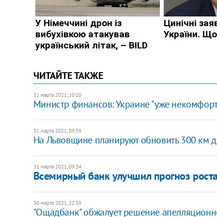
ЧИТАЙТЕ ТАКЖЕ
31 марта 2021, 10:10
Министр финансов: Украине "уже некомфорт
31 марта 2021, 09:59
На Львовщине планируют обновить 300 км д
31 марта 2021, 09:34
Всемирный банк улучшил прогноз рост
30 марта 2021, 22:39
"Ощадбанк" обжалует решение апелляционн