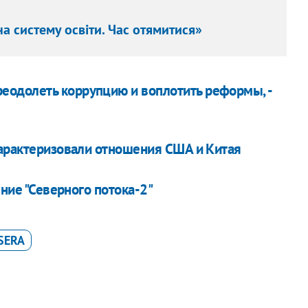
на систему освіти. Час отямитися»
одолеть коррупцию и воплотить реформы, -
характеризовали отношения США и Китая
ение "Северного потока-2"
SERA