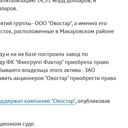
 капитализацию 14,31 млрд долларов, и
лларов.
тий группы - ООО "Овостар", а именно его
сток, расположенные в Макаровском районе
у и на их базе построила завод по
оду ФК "Фингрупп Фактор" приобрела право
ывшего владельца этого актива - ЗАО
тавить акционеров "Овостар" приобрести права
оддержал компанию "Овостар"
, опубликовав
ционном суде.