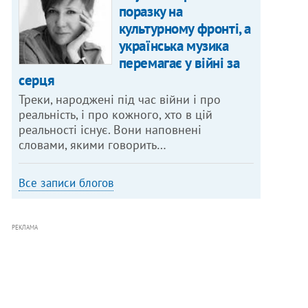
поразку на
культурному фронті, а
українська музика
перемагає у війні за
серця
Треки, народжені під час війни і про
реальність, і про кожного, хто в цій
реальності існує. Вони наповнені
словами, якими говорить…
Все записи блогов
РЕКЛАМА