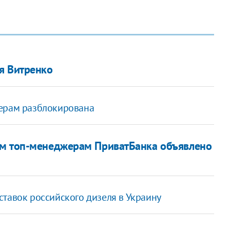
я Витренко
терам разблокирована
им топ-менеджерам ПриватБанка объявлено
тавок российского дизеля в Украину