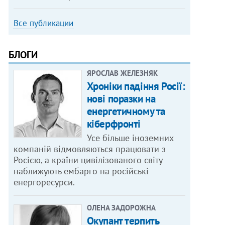
Все публикации
БЛОГИ
ЯРОСЛАВ ЖЕЛЕЗНЯК
Хроніки падіння Росії:
нові поразки на
енергетичному та
кіберфронті
Усе більше іноземних
компаній відмовляються працювати з
Росією, а країни цивілізованого світу
наближують ембарго на російські
енергоресурси.
ОЛЕНА ЗАДОРОЖНА
Окупант терпить