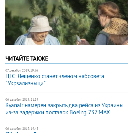
ЧИТАЙТЕ ТАКЖЕ
07 декабря 2019, 19:56
ЦТС: Лещенко станет членом набсовета
"Укрзализныци"
06 декабря 2019, 21:59
Ryanair намерен закрыть два рейса из Украины
из-за задержки поставок Boeing 737 MAX
06 декабря 2019, 19:48