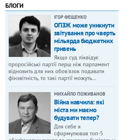
БЛОГИ
ІГОР ФЕЩЕНКО
ОПЗЖ може уникнути
звітування про чверть
мільярда бюджетних
гривень
Якщо суд ліквідує
проросійські партії перш ніж парламент
відновить для них обов'язок подавати
фінзвітність, то такі партії можуть…
МИХАЙЛО ПОЖИВАНОВ
Війна навчила: які
міста ми маємо
будувати тепер?
Для себе я
сформулював топ-5