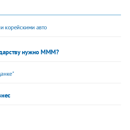
ли корейскими авто
ударству нужно МММ?
данке"
знес