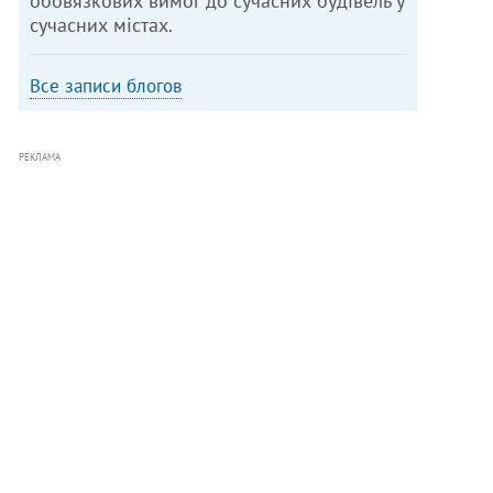
обов’язкових вимог до сучасних будівель у
сучасних містах.
Все записи блогов
РЕКЛАМА