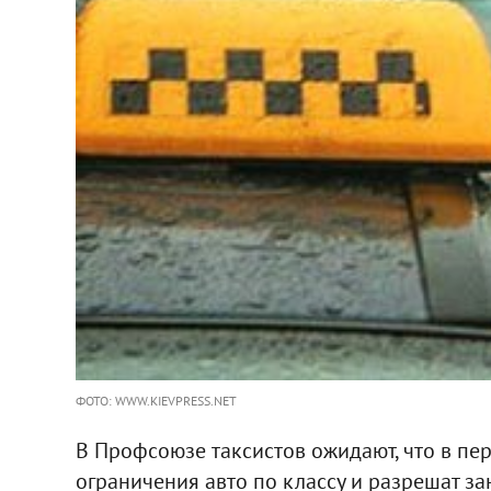
ФОТО: WWW.KIEVPRESS.NET
В Профсоюзе таксистов ожидают, что в пе
ограничения авто по классу и разрешат з