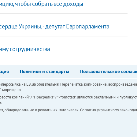
ицию, чтобы собрать все доходы
сердце Украины, - депутат Европарламента
мму сотрудничества
кция
Политики и стандарты
Пользовательское соглаш
перссылка на LB.ua обязательна! Перепечатка, копирование, воспроизведени
а" запрещено.
вости компаний" / "Пресрелиз" / "Promoted", являются рекламными и публикуют
х.
ия, обнародованные в рекламных материалах. Согласно украинскому законодат