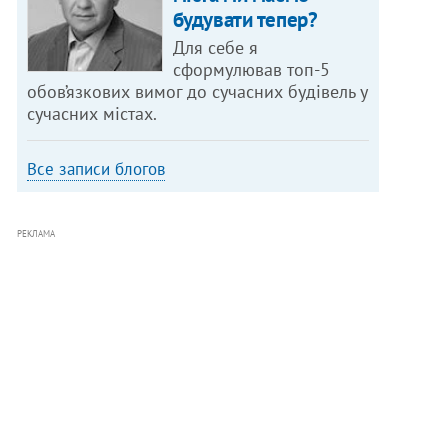
будувати тепер?
Для себе я
сформулював топ-5
обов’язкових вимог до сучасних будівель у
сучасних містах.
Все записи блогов
РЕКЛАМА