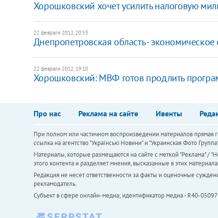
Хорошковский хочет усилить налоговую мил
22 февраля 2012, 20:53
Днепропетровская область - экономическое 
22 февраля 2012, 19:10
Хорошковский: МВФ готов продлить програ
Про нас
Реклама на сайте
Ивенты
Реда
При полном или частичном воспроизведении материалов прямая ги
ссылка на агентство "Українськi Новини" и "Украинская Фото Групп
Материалы, которые размещаются на сайте с меткой "Реклама" / "Но
этого контента и разделяет мнения, высказанные в этих материала
Редакция не несет ответственности за факты и оценочные сужден
рекламодатель.
Субъект в сфере онлайн-медиа; идентификатор медиа - R40-05097