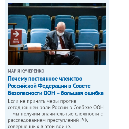
МАРІЯ КУЧЕРЕНКО
​Почему постоянное членство
Российской Федерации в Совете
Безопасности ООН – большая ошибка
Если не принять меры против
сегодняшней роли России в Совбезе ООН
– мы получим значительные сложности с
расследованием преступлений РФ,
совершенных в этой войне.