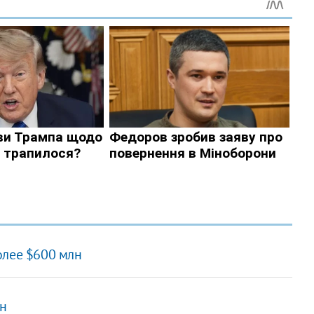
олее $600 млн
рн